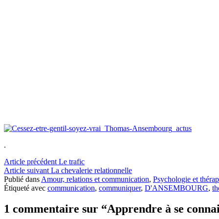
.
Lire
Article précédent
Le trafic
Article suivant
La chevalerie relationnelle
la
Publié dans
Amour, relations et communication
,
Psychologie et thérap
suite
Étiqueté avec
communication
,
communiquer
,
D'ANSEMBOURG
,
t
1 commentaire sur “Apprendre à se co