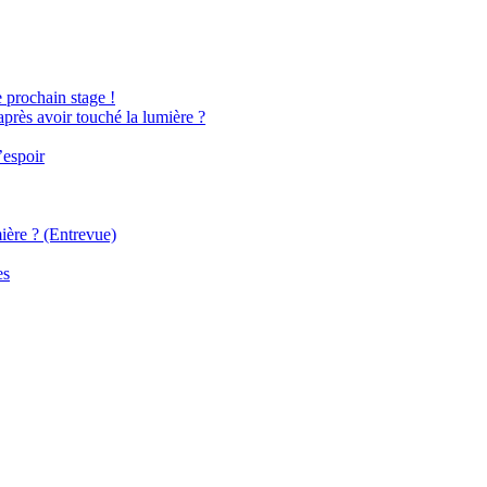
e prochain stage !
après avoir touché la lumière ?
’espoir
ière ? (Entrevue)
es