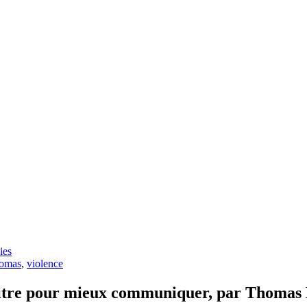
ies
homas
,
violence
nnaitre pour mieux communiquer, par Th