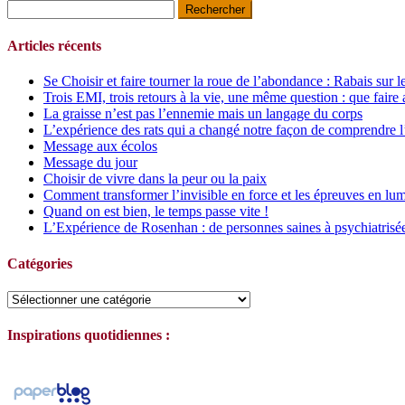
Rechercher :
Articles récents
Se Choisir et faire tourner la roue de l’abondance : Rabais sur l
Trois EMI, trois retours à la vie, une même question : que faire 
La graisse n’est pas l’ennemie mais un langage du corps
L’expérience des rats qui a changé notre façon de comprendre l
Message aux écolos
Message du jour
Choisir de vivre dans la peur ou la paix
Comment transformer l’invisible en force et les épreuves en lum
Quand on est bien, le temps passe vite !
L’Expérience de Rosenhan : de personnes saines à psychiatrisé
Catégories
Catégories
Inspirations quotidiennes :