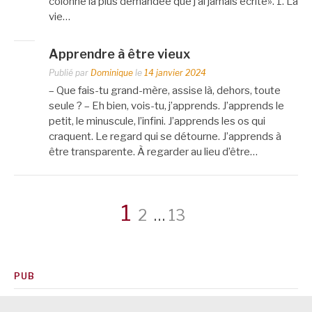
colonne la plus demandée que j’ai jamais écrite». 1. La
vie…
Apprendre à être vieux
Publié par
Dominique
le
14 janvier 2024
– Que fais-tu grand-mère, assise là, dehors, toute
seule ? – Eh bien, vois-tu, j’apprends. J’apprends le
petit, le minuscule, l’infini. J’apprends les os qui
craquent. Le regard qui se détourne. J’apprends à
être transparente. À regarder au lieu d’être…
Pagination
Page
Page
Page
1
2
…
13
des
PUB
publications