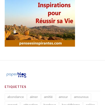
ETIQUETTES
abondance
aimer
amitié
amour
amoureux
argent
attraction
bonheur
bouddhisme
colère