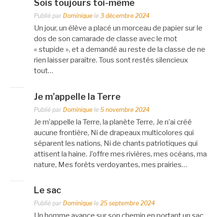
Sois toujours toi-même
Publié par
Dominique
le
3 décembre 2024
Un jour, un élève a placé un morceau de papier sur le
dos de son camarade de classe avec le mot
« stupide », et a demandé au reste de la classe de ne
rien laisser paraître. Tous sont restés silencieux
tout…
Je m’appelle la Terre
Publié par
Dominique
le
5 novembre 2024
Je m’appelle la Terre, la planète Terre, Je n’ai créé
aucune frontière, Ni de drapeaux multicolores qui
séparent les nations, Ni de chants patriotiques qui
attisent la haine. J’offre mes rivières, mes océans, ma
nature, Mes forêts verdoyantes, mes prairies…
Le sac
Publié par
Dominique
le
25 septembre 2024
Un homme avance sur son chemin en portant un sac