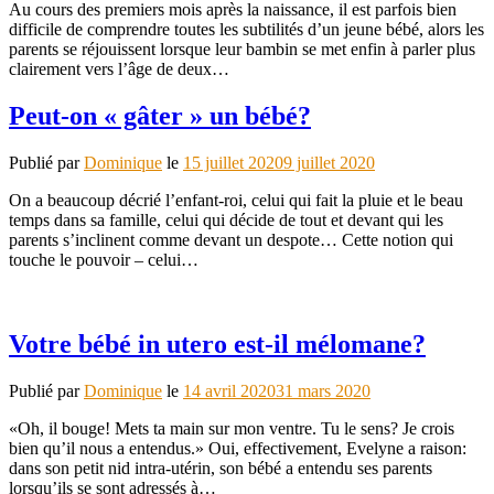
Au cours des premiers mois après la naissance, il est parfois bien
difficile de comprendre toutes les subtilités d’un jeune bébé, alors les
parents se réjouissent lorsque leur bambin se met enfin à parler plus
clairement vers l’âge de deux…
Peut-on « gâter » un bébé?
Publié par
Dominique
le
15 juillet 2020
9 juillet 2020
On a beaucoup décrié l’enfant-roi, celui qui fait la pluie et le beau
temps dans sa famille, celui qui décide de tout et devant qui les
parents s’inclinent comme devant un despote… Cette notion qui
touche le pouvoir – celui…
Votre bébé in utero est-il mélomane?
Publié par
Dominique
le
14 avril 2020
31 mars 2020
«Oh, il bouge! Mets ta main sur mon ventre. Tu le sens? Je crois
bien qu’il nous a entendus.» Oui, effectivement, Evelyne a raison:
dans son petit nid intra-utérin, son bébé a entendu ses parents
lorsqu’ils se sont adressés à…