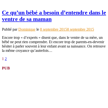
Ce qu’un bébé a besoin d’entendre dans le
ventre de sa maman
Publié par
Dominique
le
8 septembre 2015
8 septembre 2015
Encore trop « d’experts » disent que, dans le ventre de sa mère, un
bébé ne peut rien comprendre. Et encore trop de parents-en-devenir
hésiter à parler souvent à leur enfant avant sa naissance. On retrouve
la même croyance qu’autrefois…
Pagination
Page
Page
1
2
des
PUB
publications