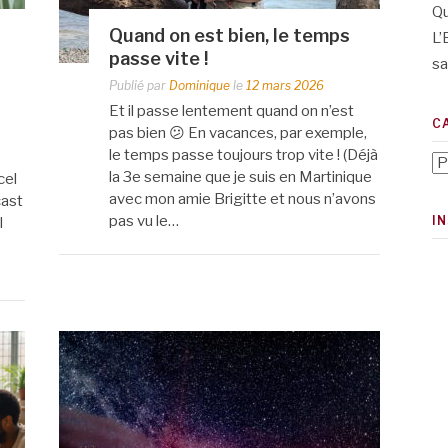
Qu
Quand on est bien, le temps
L’
passe vite !
sa
Publié par
Dominique
le
12 mars 2026
Et il passe lentement quand on n’est
C
pas bien 😕 En vacances, par exemple,
le temps passe toujours trop vite ! (Déjà
Ca
la 3e semaine que je suis en Martinique
cel
avec mon amie Brigitte et nous n’avons
cast
pas vu le…
I
l