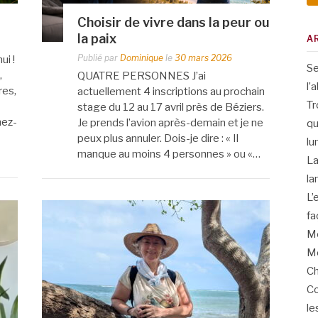
Choisir de vivre dans la peur ou
la paix
A
Publié par
Dominique
le
30 mars 2026
ui !
Se
,
QUATRE PERSONNES J’ai
l’
res,
actuellement 4 inscriptions au prochain
Tr
stage du 12 au 17 avril près de Béziers.
nez-
Je prends l’avion après-demain et je ne
qu
peux plus annuler. Dois-je dire : « Il
lu
manque au moins 4 personnes » ou «…
La
la
L’
fa
Me
Me
Ch
Co
le