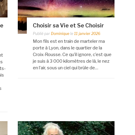
de
Choisir sa Vie et Se Choisir
Publié par
Dominique
le
11 janvier 2026
Mon fils est en train de marteler ma
porte à Lyon, dans le quartier de la
Croix-Rousse. Ce qu’il ignore, c’est que
nt
je suis à 3 000 kilomètres de là, le nez
ns
en l’air, sous un ciel qui brûle de…
ts-
is
e
s