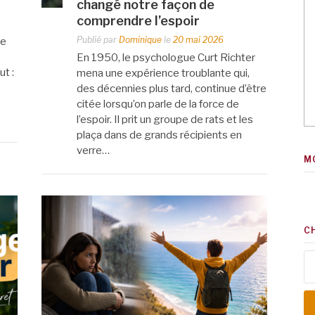
changé notre façon de
comprendre l’espoir
Publié par
Dominique
le
20 mai 2026
Je
En 1950, le psychologue Curt Richter
t :
mena une expérience troublante qui,
.
des décennies plus tard, continue d’être
citée lorsqu’on parle de la force de
l’espoir. Il prit un groupe de rats et les
plaça dans de grands récipients en
verre…
M
C
Re