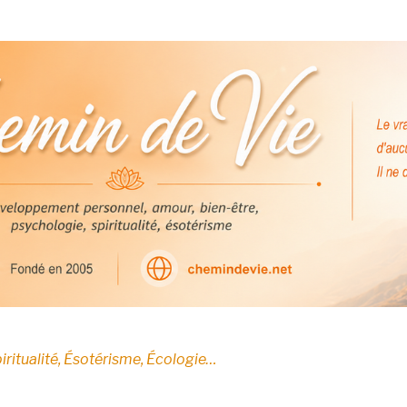
E
iritualité, Ésotérisme, Écologie…