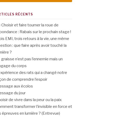
RTICLES RÉCENTS
 Choisir et faire tourner la roue de
abondance : Rabais sur le prochain stage !
ois EMI, trois retours à la vie, une même
estion : que faire après avoir touché la
mière ?
 graisse n’est pas l’ennemie mais un
ngage du corps
expérience des rats qui a changé notre
çon de comprendre l’espoir
ssage aux écolos
ssage du jour
oisir de vivre dans la peur ou la paix
mment transformer l’invisible en force et
s épreuves en lumière ? (Entrevue)