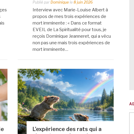
Publié par
Dominique
le
8 juin 2026
ages
Interview avec Marie-Louise Albert à
s
propos de mes trois expériences de
ais
mort imminente : « Dans ce format
EVEIL de La Spiritualité pour tous, je
reçois Dominique Jeanneret, qui a vécu
non pas une mais trois expériences de
mort imminente…
A
ie
L’expérience des rats qui a