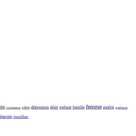
femme
ire
dépression
désir
enfant
guérir
créer
famille
guérison
croissance
énergie
équilibre