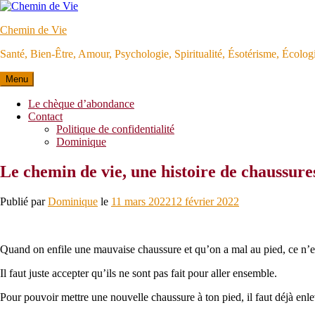
Aller
au
Chemin de Vie
contenu
Santé, Bien-Être, Amour, Psychologie, Spiritualité, Ésotérisme, Écolo
Menu
Le chèque d’abondance
Contact
Politique de confidentialité
Dominique
Le chemin de vie, une histoire de chaussure
Publié par
Dominique
le
11 mars 2022
12 février 2022
Quand on enfile une mauvaise chaussure et qu’on a mal au pied, ce n’est 
Il faut juste accepter qu’ils ne sont pas fait pour aller ensemble.
Pour pouvoir mettre une nouvelle chaussure à ton pied, il faut déjà enlev