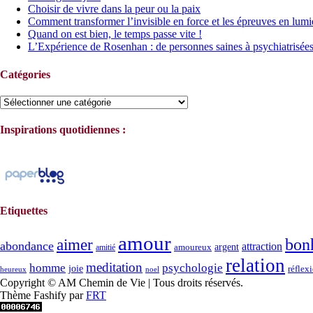
Choisir de vivre dans la peur ou la paix
Comment transformer l’invisible en force et les épreuves en lumi
Quand on est bien, le temps passe vite !
L’Expérience de Rosenhan : de personnes saines à psychiatrisée
Catégories
Catégories
Inspirations quotidiennes :
Etiquettes
amour
bon
aimer
abondance
attraction
argent
amoureux
amitié
relation
meditation
homme
psychologie
joie
réflex
heureux
noel
Copyright © AM Chemin de Vie | Tous droits réservés.
Thème Fashify par
FRT