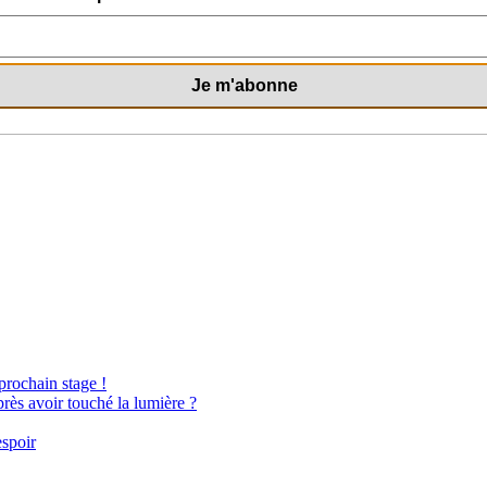
 prochain stage !
près avoir touché la lumière ?
espoir