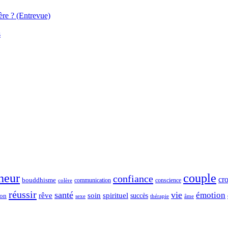
ère ? (Entrevue)
s
heur
couple
confiance
cro
bouddhisme
communication
conscience
colère
réussir
santé
vie
émotion
spirituel
rêve
soin
succès
ion
sexe
thérapie
âme