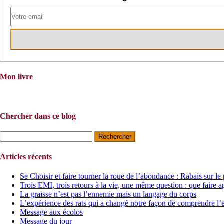
Mon livre
Chercher dans ce blog
Rechercher :
Articles récents
Se Choisir et faire tourner la roue de l’abondance : Rabais sur le
Trois EMI, trois retours à la vie, une même question : que faire a
La graisse n’est pas l’ennemie mais un langage du corps
L’expérience des rats qui a changé notre façon de comprendre l’
Message aux écolos
Message du jour