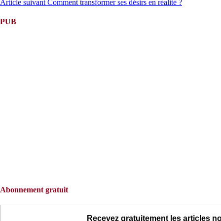
Article suivant
Comment transformer ses désirs en réalité ?
la
suite
PUB
Abonnement gratuit
Recevez gratuitement les articles no