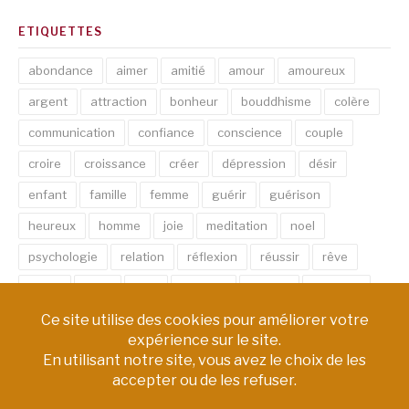
ETIQUETTES
abondance
aimer
amitié
amour
amoureux
argent
attraction
bonheur
bouddhisme
colère
communication
confiance
conscience
couple
croire
croissance
créer
dépression
désir
enfant
famille
femme
guérir
guérison
heureux
homme
joie
meditation
noel
psychologie
relation
réflexion
réussir
rêve
santé
sexe
soin
spirituel
succès
thérapie
vie
âme
émotion
énergie
équilibre
Copyright © AM Chemin de Vie | Tous droits réservés.