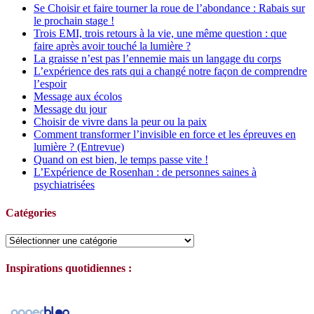
Se Choisir et faire tourner la roue de l’abondance : Rabais sur
le prochain stage !
Trois EMI, trois retours à la vie, une même question : que
faire après avoir touché la lumière ?
La graisse n’est pas l’ennemie mais un langage du corps
L’expérience des rats qui a changé notre façon de comprendre
l’espoir
Message aux écolos
Message du jour
Choisir de vivre dans la peur ou la paix
Comment transformer l’invisible en force et les épreuves en
lumière ? (Entrevue)
Quand on est bien, le temps passe vite !
L’Expérience de Rosenhan : de personnes saines à
psychiatrisées
Catégories
Catégories
Inspirations quotidiennes :