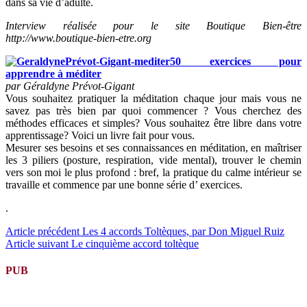
dans sa vie d’adulte.
Interview réalisée pour le site Boutique Bien-être
http://www.boutique-bien-etre.org
50 exercices pour
apprendre à méditer
par Géraldyne Prévot-Gigant
Vous souhaitez pratiquer la méditation chaque jour mais vous ne
savez pas très bien par quoi commencer ? Vous cherchez des
méthodes efficaces et simples? Vous souhaitez être libre dans votre
apprentissage? Voici un livre fait pour vous.
Mesurer ses besoins et ses connaissances en méditation, en maîtriser
les 3 piliers (posture, respiration, vide mental), trouver le chemin
vers son moi le plus profond : bref, la pratique du calme intérieur se
travaille et commence par une bonne série d’ exercices.
.
Lire
Article précédent
Les 4 accords Toltèques, par Don Miguel Ruiz
Article suivant
Le cinquième accord toltèque
la
suite
PUB