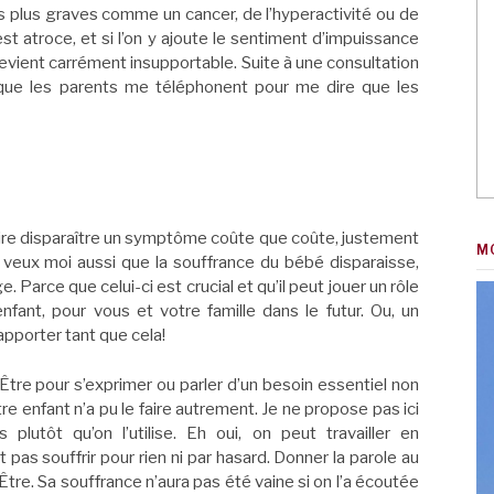
ns plus graves comme un cancer, de l’hyperactivité ou de
 est atroce, et si l’on y ajoute le sentiment d’impuissance
 devient carrément insupportable. Suite à une consultation
sque les parents me téléphonent pour me dire que les
 faire disparaître un symptôme coûte que coûte, justement
M
e veux moi aussi que la souffrance du bébé disparaisse,
. Parce que celui-ci est crucial et qu’il peut jouer un rôle
fant, pour vous et votre famille dans le futur. Ou, un
pporter tant que cela!
’Être pour s’exprimer ou parler d’un besoin essentiel non
e enfant n’a pu le faire autrement. Je ne propose pas ici
 plutôt qu’on l’utilise. Eh oui, on peut travailler en
 pas souffrir pour rien ni par hasard. Donner la parole au
tre. Sa souffrance n’aura pas été vaine si on l’a écoutée