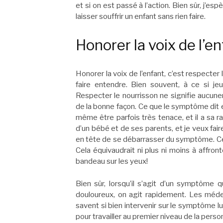
et si on est passé à l’action. Bien sûr, j’es
laisser souffrir un enfant sans rien faire.
Honorer la voix de l’e
Honorer la voix de l’enfant, c’est respecter
faire entendre. Bien souvent, à ce si je
Respecter le nourrisson ne signifie aucun
de la bonne façon. Ce que le symptôme dit e
même être parfois très tenace, et il a sa r
d’un bébé et de ses parents, et je veux fai
en tête de se débarrasser du symptôme. Ce se
Cela équivaudrait ni plus ni moins à affro
bandeau sur les yeux!
Bien sûr, lorsqu’il s’agit d’un symptôme q
douloureux, on agit rapidement. Les médec
savent si bien intervenir sur le symptôme lu
pour travailler au premier niveau de la perso