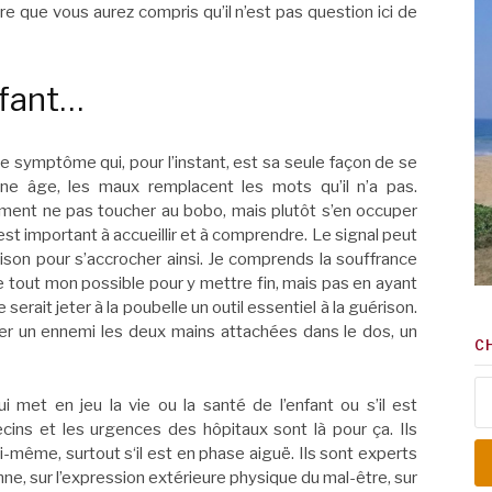
père que vous aurez compris qu’il n’est pas question ici de
nfant…
 le symptôme qui, pour l’instant, est sa seule façon de se
une âge, les maux remplacent les mots qu’il n’a pas.
ement ne pas toucher au bobo, mais plutôt s’en occuper
st important à accueillir et à comprendre. Le signal peut
aison pour s’accrocher ainsi. Je comprends la souffrance
re tout mon possible pour y mettre fin, mais pas en ayant
rait jeter à la poubelle un outil essentiel à la guérison.
nter un ennemi les deux mains attachées dans le dos, un
C
Re
ui met en jeu la vie ou la santé de l’enfant ou s’il est
ins et les urgences des hôpitaux sont là pour ça. Ils
i-même, surtout s‘il est en phase aiguë. Ils sont experts
nne, sur l’expression extérieure physique du mal-être, sur