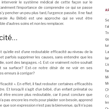
r intervenir le système médical de cette façon sur le
ltanément l’importance de comprendre ce qui se passe
A
s’y pencher un peu plus tard, l’urgence passée. Il ne faut
role Au Bébé) est une approche qui se veut être
Se
e d’autres soins et non les remplacer.
l’
Tr
acité…
qu
lu
 qu’elle est d’une redoutable efficacité au niveau de la
La
, et parfois supprimer les causes, sans entendre que les
la
e, sont des langages. »1 Est-ce vraiment notre souhait
L’
ant sa surface? Est-ce notre désir de ne voir en ses
fa
s erreurs à corriger?
Me
Me
icacité ». En effet, il faut redouter certaines efficacités
e. Et lorsqu’il s’agit d’un bébé, d’un enfant prénatal ou
Ch
 être encore plus redoutable, car il peut conclure que
Co
 qui n’a pas encore les mots pour plaider son besoin, apprend
le
lure que son expression n’est pas la bienvenue, qu’il n’a pas
Qu