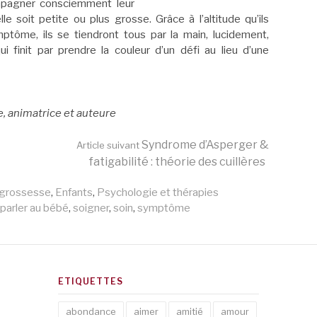
mpagner consciemment leur
e soit petite ou plus grosse. Grâce à l’altitude qu’ils
tôme, ils se tiendront tous par la main, lucidement,
 finit par prendre la couleur d’un défi au lieu d’une
, animatrice et auteure
Syndrome d’Asperger &
Article suivant
fatigabilité : théorie des cuillères
, grossesse
,
Enfants
,
Psychologie et thérapies
parler au bébé
,
soigner
,
soin
,
symptôme
ETIQUETTES
abondance
aimer
amitié
amour