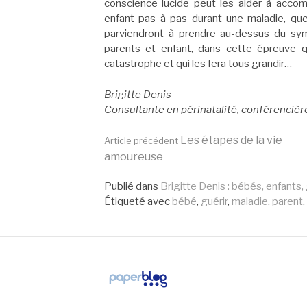
conscience lucide peut les aider à acco
enfant pas à pas durant une maladie, quell
parviendront à prendre au-dessus du symp
parents et enfant, dans cette épreuve qui
catastrophe et qui les fera tous grandir…
Brigitte Denis
Consultante en périnatalité,
conférencière
Lire
Les étapes de la vie
Article précédent
amoureuse
la
Publié dans
Brigitte Denis : bébés, enfants
Étiqueté avec
bébé
,
guérir
,
maladie
,
parent
,
suite