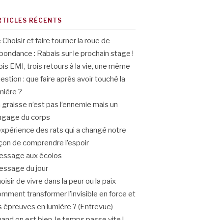
RTICLES RÉCENTS
 Choisir et faire tourner la roue de
abondance : Rabais sur le prochain stage !
ois EMI, trois retours à la vie, une même
estion : que faire après avoir touché la
mière ?
 graisse n’est pas l’ennemie mais un
ngage du corps
expérience des rats qui a changé notre
çon de comprendre l’espoir
ssage aux écolos
ssage du jour
oisir de vivre dans la peur ou la paix
mment transformer l’invisible en force et
s épreuves en lumière ? (Entrevue)
and on est bien, le temps passe vite !