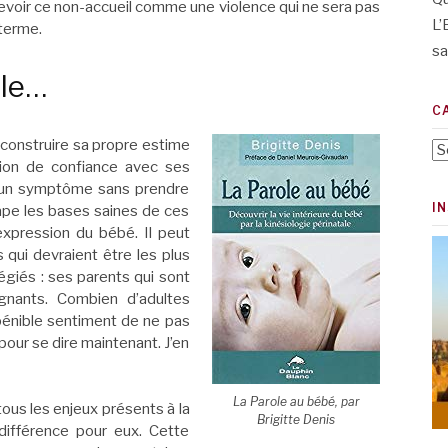
ecevoir ce non-accueil comme une violence qui ne sera pas
L’
terme.
sa
lle…
C
e construire sa propre estime
Ca
ion de confiance avec ses
re un symptôme sans prendre
I
pe les bases saines de ces
’expression du bébé. Il peut
 qui devraient être les plus
égiés : ses parents qui sont
gnants. Combien d’adultes
pénible sentiment de ne pas
pour se dire maintenant. J’en
La Parole au bébé, par
ous les enjeux présents à la
Brigitte Denis
différence pour eux. Cette