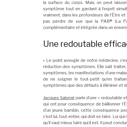
la surface du corps. Mais on peut laisse
symptôme tout en gardant à l’esprit simu
vraiment, dans les profondeurs de l‘Être et 
pas perdre de vue que la PAB® (La Pa
complémentaire et intégrée dans un ensembl
Une redoutable effic
« Le point aveugle de notre médecine, c’est
réduction des symptômes. Elle sait traiter
symptômes, les manifestations d’une maladi
de ne soigner le tout-petit qu’en trait
symptômes que des défauts à éliminer et de
Jacques Salomé
parle d’une « redoutable eff
qui ont pour conséquence de bâillonner l’Êtr
d’un jeune bambin, cette conséquence peut
c’est lui, tout entier, qui doit se taire. Lui
qu’il vaut mieux taire qui il est. Il peut conc