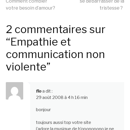
Comment combler
se débarrasser de la
votre besoin d’amour?
tristesse ?
la
2 commentaires sur
suite
“Empathie et
communication non
violente”
flo
a dit :
29 août 2008 à 4 h 16 min
bonjour
toujours aussi top votre site
j’adore la musique de h’oponopono je ne