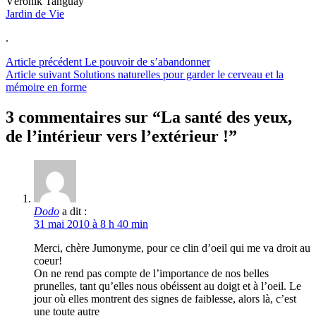
Véronik Tanguay
Jardin de Vie
.
Lire
Article précédent
Le pouvoir de s’abandonner
Article suivant
Solutions naturelles pour garder le cerveau et la
la
mémoire en forme
suite
3 commentaires sur “La santé des yeux,
de l’intérieur vers l’extérieur !”
Dodo
a dit :
31 mai 2010 à 8 h 40 min
Merci, chère Jumonyme, pour ce clin d’oeil qui me va droit au
coeur!
On ne rend pas compte de l’importance de nos belles
prunelles, tant qu’elles nous obéissent au doigt et à l’oeil. Le
jour où elles montrent des signes de faiblesse, alors là, c’est
une toute autre