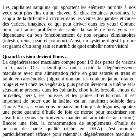
Les capillaires sanguins qui apportent les éléments nutritifs à nos
yeux sont plus fins qu’un cheveu. Si chez certaines personnes, le
sang a de la difficulté à circuler dans les veines des jambes et cause
des varices, imaginez ce qui peut arriver dans les yeux! Comme
pour tout autre problème de santé, la santé de nos yeux est
dépendante du bon fonctionnement de nos organes éliminatoires
(intestin, reins, peau et poumon). Ainsi, un système digestif propre
est garant d’un sang sain et nutritif; de quoi embellir notre vision!
Quand la vision devient floue…
La dégénéressence maculaire compte pour 1/3 des pertes de visions
au Canada. Des scientifiques ont associé la dégénéressence
maculaire avec une alimentation riche en gras saturés et trans et
faible en caroténoides (pigment donnant les couleurs jaune, orange,
rouge et vert chez les végétaux), plus particulièrement la lutéine et la
zéaxantine présents dans les épinards, chou kale, brocoli, choux de
bruxelles, persil, les pousses et les jaunes d’œufs crus. Il est
important de noter que la lutéine est un nutriment soluble dans
l’huile. Ainsi, si vous vous préparez un bon jus de légumes, ajoutez
une petite quantité d’huile de foie de morue pour maximiser son
absorbtion (vous en trouverez maintenant aromatisée au citron!).
Encore une fois, la consommation de suppléments d’huile de
poisson de haute qualité (riche en DHA) s’est montrée
particulièrement efficace pour ralentir la dégénéressence maculaire.