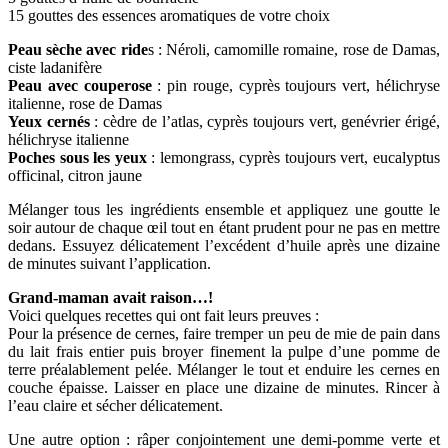
15 gouttes des essences aromatiques de votre choix
Peau sèche avec ride
s : Néroli, camomille romaine, rose de Damas,
ciste ladanifère
Peau avec couperose
: pin rouge, cyprès toujours vert, hélichryse
italienne, rose de Damas
Yeux cernés
: cèdre de l’atlas, cyprès toujours vert, genévrier érigé,
hélichryse italienne
Poches sous les yeux
: lemongrass, cyprès toujours vert, eucalyptus
officinal, citron jaune
Mélanger tous les ingrédients ensemble et appliquez une goutte le
soir autour de chaque œil tout en étant prudent pour ne pas en mettre
dedans. Essuyez délicatement l’excédent d’huile après une dizaine
de minutes suivant l’application.
Grand-maman avait raison…!
Voici quelques recettes qui ont fait leurs preuves :
Pour la présence de cernes, faire tremper un peu de mie de pain dans
du lait frais entier puis broyer finement la pulpe d’une pomme de
terre préalablement pelée. Mélanger le tout et enduire les cernes en
couche épaisse. Laisser en place une dizaine de minutes. Rincer à
l’eau claire et sécher délicatement.
Une autre option : râper conjointement une demi-pomme verte et