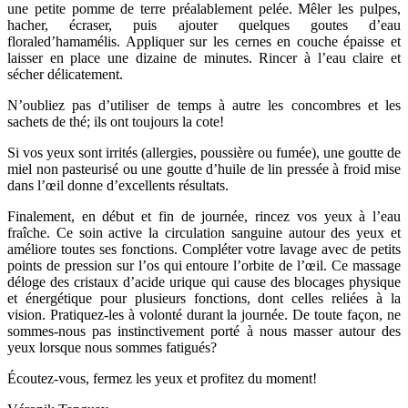
une petite pomme de terre préalablement pelée. Mêler les pulpes,
hacher, écraser, puis ajouter quelques goutes d’eau
floraled’hamamélis. Appliquer sur les cernes en couche épaisse et
laisser en place une dizaine de minutes. Rincer à l’eau claire et
sécher délicatement.
N’oubliez pas d’utiliser de temps à autre les concombres et les
sachets de thé; ils ont toujours la cote!
Si vos yeux sont irrités (allergies, poussière ou fumée), une goutte de
miel non pasteurisé ou une goutte d’huile de lin pressée à froid mise
dans l’œil donne d’excellents résultats.
Finalement, en début et fin de journée, rincez vos yeux à l’eau
fraîche. Ce soin active la circulation sanguine autour des yeux et
améliore toutes ses fonctions. Compléter votre lavage avec de petits
points de pression sur l’os qui entoure l’orbite de l’œil. Ce massage
déloge des cristaux d’acide urique qui cause des blocages physique
et énergétique pour plusieurs fonctions, dont celles reliées à la
vision. Pratiquez-les à volonté durant la journée. De toute façon, ne
sommes-nous pas instinctivement porté à nous masser autour des
yeux lorsque nous sommes fatigués?
Écoutez-vous, fermez les yeux et profitez du moment!