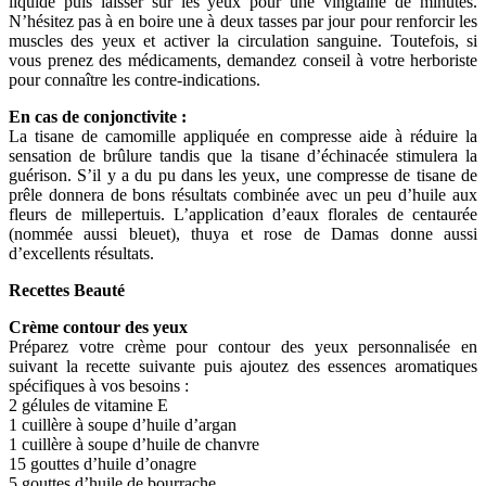
liquide puis laisser sur les yeux pour une vingtaine de minutes.
N’hésitez pas à en boire une à deux tasses par jour pour renforcir les
muscles des yeux et activer la circulation sanguine. Toutefois, si
vous prenez des médicaments, demandez conseil à votre herboriste
pour connaître les contre-indications.
En cas de conjonctivite :
La tisane de camomille appliquée en compresse aide à réduire la
sensation de brûlure tandis que la tisane d’échinacée stimulera la
guérison. S’il y a du pu dans les yeux, une compresse de tisane de
prêle donnera de bons résultats combinée avec un peu d’huile aux
fleurs de millepertuis. L’application d’eaux florales de centaurée
(nommée aussi bleuet), thuya et rose de Damas donne aussi
d’excellents résultats.
Recettes Beauté
Crème contour des yeux
Préparez votre crème pour contour des yeux personnalisée en
suivant la recette suivante puis ajoutez des essences aromatiques
spécifiques à vos besoins :
2 gélules de vitamine E
1 cuillère à soupe d’huile d’argan
1 cuillère à soupe d’huile de chanvre
15 gouttes d’huile d’onagre
5 gouttes d’huile de bourrache