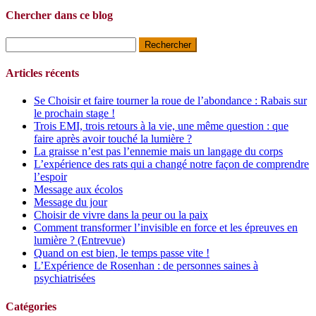
Chercher dans ce blog
Rechercher :
Articles récents
Se Choisir et faire tourner la roue de l’abondance : Rabais sur
le prochain stage !
Trois EMI, trois retours à la vie, une même question : que
faire après avoir touché la lumière ?
La graisse n’est pas l’ennemie mais un langage du corps
L’expérience des rats qui a changé notre façon de comprendre
l’espoir
Message aux écolos
Message du jour
Choisir de vivre dans la peur ou la paix
Comment transformer l’invisible en force et les épreuves en
lumière ? (Entrevue)
Quand on est bien, le temps passe vite !
L’Expérience de Rosenhan : de personnes saines à
psychiatrisées
Catégories