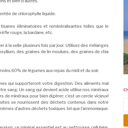
ons et bien d’autres.
tée de chlorophylle liquide.
sanes éliminatoires et reminéralisantes telles que le
e trèfle rouge, la bardane, etc.
 à la selle plusieurs fois par jour. Utilisez des mélanges
syllium, des graines de lin moulues, des graines de chia
u moins 60% de légumes aux repas du midi et du soir.
es qui supporteront votre digestion. Des aliments mal
tre sang. Un sang qui devient acide utilise nos minéraux
C
rs de minéraux pour bien digérer; c’est un cercle vicieux!
Re
arasites se nourrissent des déchets contenus dans notre
-mêmes d’autres déchets toxiques tel que l’ammoniaque.
um; ce minéral essentiel est au nettoyage cellulaire.