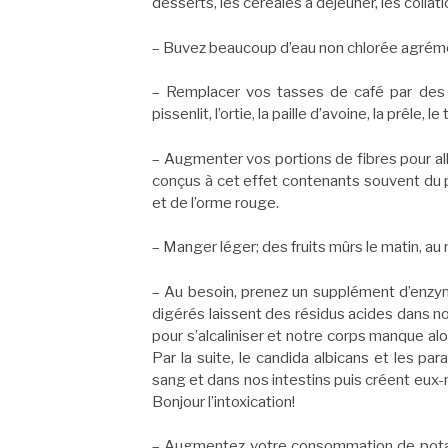
desserts, les céréales à déjeuner, les collati
– Buvez beaucoup d’eau non chlorée agrémen
– Remplacer vos tasses de café par des ti
pissenlit, l’ortie, la paille d’avoine, la prêle, l
– Augmenter vos portions de fibres pour aller
conçus à cet effet contenants souvent du p
et de l’orme rouge.
– Manger léger; des fruits mûrs le matin, a
– Au besoin, prenez un supplément d’enzym
digérés laissent des résidus acides dans no
pour s’alcaliniser et notre corps manque alo
Par la suite, le candida albicans et les p
sang et dans nos intestins puis créent eux
Bonjour l’intoxication!
– Augmentez votre consommation de potassi