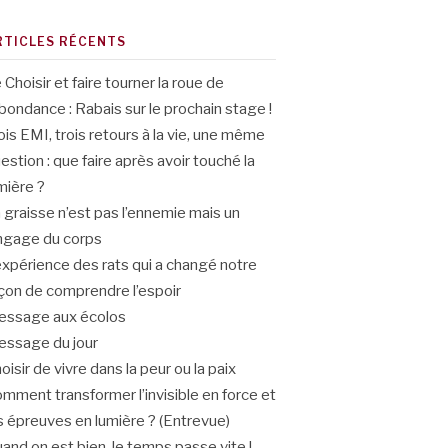
RTICLES RÉCENTS
 Choisir et faire tourner la roue de
abondance : Rabais sur le prochain stage !
ois EMI, trois retours à la vie, une même
estion : que faire après avoir touché la
mière ?
 graisse n’est pas l’ennemie mais un
ngage du corps
expérience des rats qui a changé notre
çon de comprendre l’espoir
ssage aux écolos
ssage du jour
oisir de vivre dans la peur ou la paix
mment transformer l’invisible en force et
s épreuves en lumière ? (Entrevue)
and on est bien, le temps passe vite !