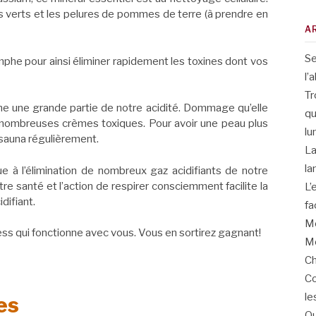
 verts et les pelures de pommes de terre (à prendre en
A
Se
ymphe pour ainsi éliminer rapidement les toxines dont vos
l’
Tr
ne une grande partie de notre acidité. Dommage qu’elle
qu
e nombreuses crèmes toxiques. Pour avoir une peau plus
lu
 sauna régulièrement.
La
la
e à l’élimination de nombreux gaz acidifiants de notre
tre santé et l’action de respirer consciemment facilite la
L’
difiant.
fa
Me
ess qui fonctionne avec vous. Vous en sortirez gagnant!
Me
Ch
Co
le
es
Qu