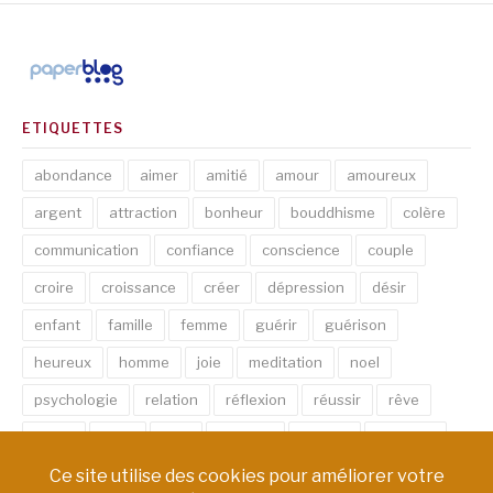
ETIQUETTES
abondance
aimer
amitié
amour
amoureux
argent
attraction
bonheur
bouddhisme
colère
communication
confiance
conscience
couple
croire
croissance
créer
dépression
désir
enfant
famille
femme
guérir
guérison
heureux
homme
joie
meditation
noel
psychologie
relation
réflexion
réussir
rêve
santé
sexe
soin
spirituel
succès
thérapie
vie
âme
émotion
énergie
équilibre