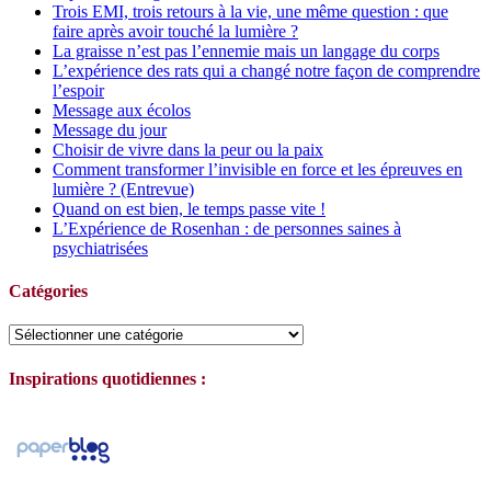
Trois EMI, trois retours à la vie, une même question : que
faire après avoir touché la lumière ?
La graisse n’est pas l’ennemie mais un langage du corps
L’expérience des rats qui a changé notre façon de comprendre
l’espoir
Message aux écolos
Message du jour
Choisir de vivre dans la peur ou la paix
Comment transformer l’invisible en force et les épreuves en
lumière ? (Entrevue)
Quand on est bien, le temps passe vite !
L’Expérience de Rosenhan : de personnes saines à
psychiatrisées
Catégories
Catégories
Inspirations quotidiennes :