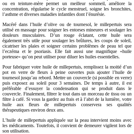
ou en teinture-mère permet un meilleur sommeil, améliore la
concentration, régularise le cycle menstruel, soigne les bronchites,
l’asthme et diverses maladies infantiles dont l’énurésie.
Macéré dans l’huile d’olive ou de tournesol, le millepertuis sera
utilisé en massage pour soigner les entorses mineures et soulager les
douleurs musculaires. D’un rouge éclatant, cette huile sera
également très utile pour soulager les brûlures, les coups de soleil,
cicatriser les plaies et soigner certains problèmes de peau tel que
l’eczéma et le psoriasis. Elle fait aussi une magnifique «huile
porteuse» qu’on peut utiliser pour diluer les huiles essentielles.
Pour fabriquer votre huile de millepertuis, remplissez la moitié d’un
pot en verre de fleurs à peine ouvertes puis ajouter l’huile de
tournesol jusqu’au rebord. Mettre un couvercle (si possible en verre)
puis exposez au soleil pour 3 semaines. De temps à autre, il est
préférable d’essuyer la condensation qui se produit dans le
couvercle. Finalement, filtrer le tout dans un morceau de tissu ou un
filtre à café. Si vous la gardez au frais et à l’abri de la lumière, votre
huile aux fleurs de millepertuis conservera ses qualités
thérapeutiques environ deux ans.
L’huile de millepertuis appliquée sur la peau intervient moins avec
les médicaments. Toutefois, il convient de demeurer vigilent lors de
son utilisation.