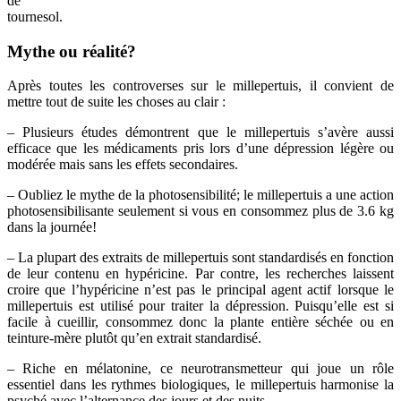
de
tournesol.
Mythe ou réalité?
Après toutes les controverses sur le millepertuis, il convient de
mettre tout de suite les choses au clair :
– Plusieurs études démontrent que le millepertuis s’avère aussi
efficace que les médicaments pris lors d’une dépression légère ou
modérée mais sans les effets secondaires.
– Oubliez le mythe de la photosensibilité; le millepertuis a une action
photosensibilisante seulement si vous en consommez plus de 3.6 kg
dans la journée!
– La plupart des extraits de millepertuis sont standardisés en fonction
de leur contenu en hypéricine. Par contre, les recherches laissent
croire que l’hypéricine n’est pas le principal agent actif lorsque le
millepertuis est utilisé pour traiter la dépression. Puisqu’elle est si
facile à cueillir, consommez donc la plante entière séchée ou en
teinture-mère plutôt qu’en extrait standardisé.
– Riche en mélatonine, ce neurotransmetteur qui joue un rôle
essentiel dans les rythmes biologiques, le millepertuis harmonise la
psyché avec l’alternance des jours et des nuits.