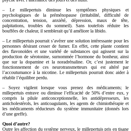
– Le millepertuis diminue les symptômes physiques et
psychologiques de la préménopause (irritabilité, difficulté de
concentration, tension, anxiété, dépression, maux de tête,
palpitations, troubles du sommeil). Sans toutefois réduire les
bouffées de chaleur, il semblerait qu’il améliore la libido.
– Le millepertuis pourrait s’avérer une solution intéressante pour les
personnes désirant cesser de fumer. En effet, cette plante contient
des flavonoïdes et une variété de substances qui agissent sur la
production de sérotonine, surnommée l’hormone du bonheur, ainsi
que sur la dopamine et la noradrénaline. Or, c’est justement le
fonctionnement de ces neurotransmetteurs qui est altéré par
l’accoutumance à la nicotine. Le millepertuis pourrait donc aider à
rétablir l’équilibre perdu.
– Soyez vigilent lorsque vous prenez des médicaments; le
millepertuis entrave ou diminue l’efficacité de 50% d’entre eux, y
compris la pilule anticonceptionnelle, les antidépresseurs, les
anticholestérols, les anticoagulants, les agents de chimiothérapie et
les médicaments réducteurs du système immunitaire (donnés lors
d’une greffe).
Quoi d’autre?
Outre les affection du système nerveux, le millepertuis pris en tisane