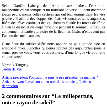
Selon Danièle Laberge de l’Armoire aux herbes, l’élixir de
millepertuis est un tonique et un fortifiant universel. Il peut libérer de
toutes peurs, même celles cachées qui ont leur origine dans les vies
passées. Il aide à développer des états visionnaires sans angoisser,
libère des rêves confus et des cauchemars et aide les forces de l’âme
à bien se dissocier du corps physique pendant le sommeil. Puisqu’ils
contiennent la partie vibratoire de la fleur, les élixirs n’entravent pas
l’action des médicaments.
Cette fleur du solstice d’été nous apporte sa plus grande aide au
solstice d’hiver. Récoltez quelques graines dès aujourd’hui pour la
semer près de vous; vous vous assurerez d’une longue vie pour elle
et pour vous!
Véronik Tanguay
Jardin de Vie
Lire
Article précédent
Pourquoi ne puis-je pas m’arrêter de manger ?
Article suivant
J’avais un chien noir dans ma vie : j’étais en
la
dépression
suite
2 commentaires sur “Le millepertuis,
notre rayon de soleil”