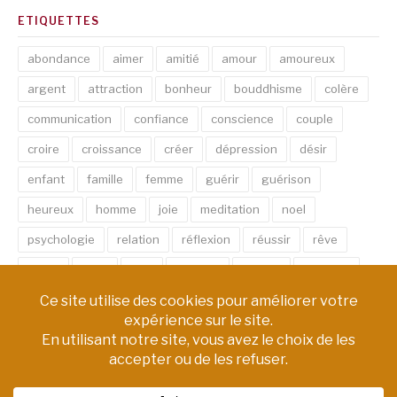
ETIQUETTES
abondance
aimer
amitié
amour
amoureux
argent
attraction
bonheur
bouddhisme
colère
communication
confiance
conscience
couple
croire
croissance
créer
dépression
désir
enfant
famille
femme
guérir
guérison
heureux
homme
joie
meditation
noel
psychologie
relation
réflexion
réussir
rêve
santé
sexe
soin
spirituel
succès
thérapie
vie
âme
émotion
énergie
équilibre
Copyright © PM Chemin de Vie | Tous droits réservés.