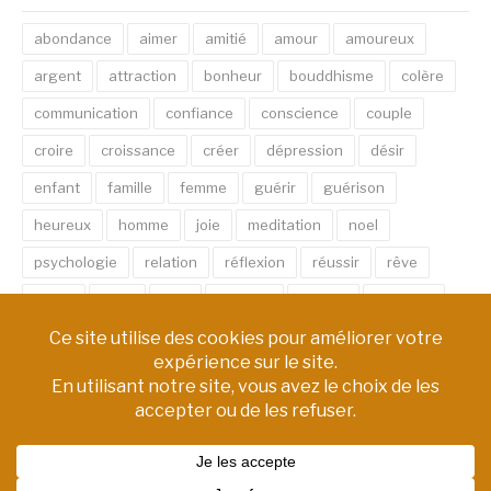
abondance
aimer
amitié
amour
amoureux
argent
attraction
bonheur
bouddhisme
colère
communication
confiance
conscience
couple
croire
croissance
créer
dépression
désir
enfant
famille
femme
guérir
guérison
heureux
homme
joie
meditation
noel
psychologie
relation
réflexion
réussir
rêve
santé
sexe
soin
spirituel
succès
thérapie
vie
âme
émotion
énergie
équilibre
Copyright © AM Chemin de Vie | Tous droits réservés.
Thème Fashify par
FRT