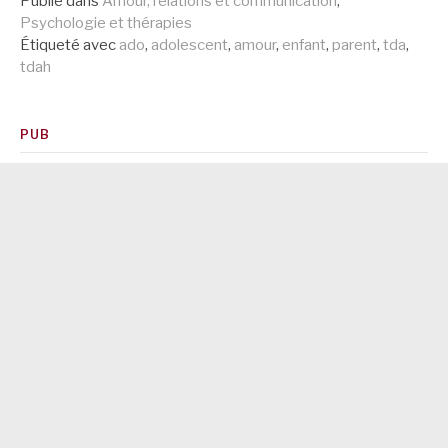
Publié dans
Amour, relations et communication
,
suite
Psychologie et thérapies
Étiqueté avec
ado
,
adolescent
,
amour
,
enfant
,
parent
,
tda
,
tdah
PUB