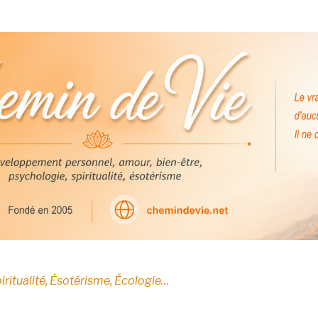
E
iritualité, Ésotérisme, Écologie…