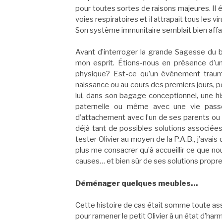
pour toutes sortes de raisons majeures. I
voies respiratoires et il attrapait tous les v
Son système immunitaire semblait bien affaib
Avant d’interroger la grande Sagesse du b
mon esprit. Étions-nous en présence d’un
physique? Est-ce qu’un événement trauma
naissance ou au cours des premiers jours, 
lui, dans son bagage conceptionnel, une hi
paternelle ou même avec une vie passé
d’attachement avec l’un de ses parents ou d
déjà tant de possibles solutions associ
tester Olivier au moyen de la P.A.B., j’ava
plus me consacrer qu’à accueillir ce que n
causes… et bien sûr de ses solutions propre
Déménager quelques meubles…
Cette histoire de cas était somme toute asse
pour ramener le petit Olivier à un état d’har