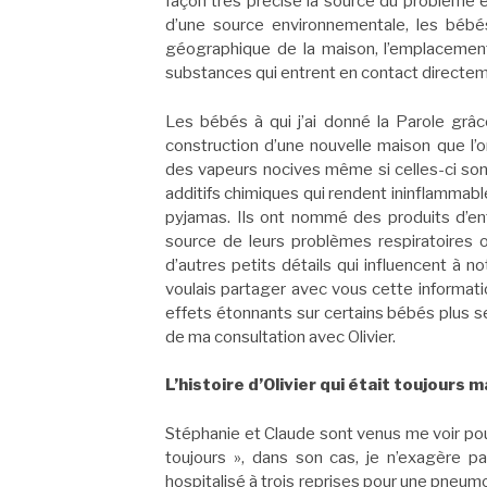
façon très précise la source du problème e
d’une source environnementale, les bébés
géographique de la maison, l’emplacement 
substances qui entrent en contact directem
Les bébés à qui j’ai donné la Parole grâ
construction d’une nouvelle maison que l’
des vapeurs nocives même si celles-ci sont
additifs chimiques qui rendent ininflammab
pyjamas. Ils ont nommé des produits d’entr
source de leurs problèmes respiratoires 
d’autres petits détails qui influencent à no
voulais partager avec vous cette informati
effets étonnants sur certains bébés plus sen
de ma consultation avec Olivier.
L’histoire d’Olivier qui était toujours
Stéphanie et Claude sont venus me voir pour l
toujours », dans son cas, je n’exagère pa
hospitalisé à trois reprises pour une pneum