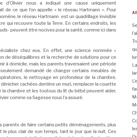
nce d’Olivier nous a indiqué une cause uniquement
it de ce que l’on appelle « le réseau Hartmann ». Pour
A
nomène, le réseau Hartmann est un quadrillage invisible
re qui recouvre toute la Terre. En certains endroits, les
Se
œuds- peuvent être nocives pour la santé, comme ici dans
l’
Tr
qu
spécialiste chez eux. En effet, une science nommée «
lu
on de déséquilibres et la recherche de solutions pour ce
ir à domicile, mais les parents traversaient une période
La
s a seulement demandé de changer certains meubles de
la
piratoires, le nettoyage en profondeur de la chambre,
L’
s dénicher cachées derrière un mur), remplacer la couette
fa
e la chambre et les toutous du lit du bébé peuvent aider,
Me
Olivier comme sa Sagesse nous l’a assuré.
Me
Ch
Co
ses parents de faire certains petits déménagements, plus
le
le plus clair de son temps, tant le jour que la nuit. Ces
Qu