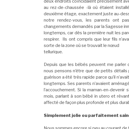
deux endroits coïncidaient précisément ave
au rez-de-chaussée -là où étaient instal
deuxième étage, exactement juste au-dessus,
notre rendez-vous, les parents ont pa
changements demandés par la Sagesse innée 
longtemps, car dès la première nuit les par
respirer. Ils ont compris que leur fils n’av
sorte de la zone où se trouvait le nœud
tellurique.
Depuis que les bébés peuvent me parler de 
nous pensons n’être que de petits détails p
guérison a été très rapide parce qu’il n’ava
longtemps. Ses parents n’avaient aménagé
l’accouchement. Si la maman-en-devenir s
mois, parlant à son bébé in utero et rêvant
affecté de façon plus profonde et plus durab
Simplement jolie ou parfaitement sain
Nous sommes encore si peu au courant de to