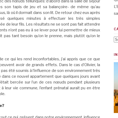
c des nœuds telluriques: d’abord dans la salle de séjour
L’
lés son tapis de jeu et sa balançoire- de même qu’au
 là où il dormait dans son lit. De retour chez eux après
sa
ssé quelques minutes à effectuer les très simples
de leur fils. Les résultats ne se sont pas fait attendre
C
ents n’ont pas eu à se lever pour lui permettre de mieux
ait pas tant besoin qu’on le prenne, mais plutôt qu’on le
Ca
I
ce qui les rend inconfortables, j’ai appris que ce que
euvent avoir de grands effets. Dans le cas d’Olivier, la
it pas été soumis à l’influence de son environnement très
 dans ce nouvel appartement que quelques jours avant
’était bercée sur l’un de ces nœuds pendant plusieurs
 à leur vie commune, l’enfant prénatal aurait pu en être
le.
e?
ut ce qui, présent dans notre environnement, influence