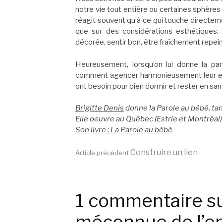
notre vie tout entière ou certaines sphèr
réagit souvent qu’à ce qui touche directem
que sur des considérations esthétiques. 
décorée, sentir bon, être fraîchement repein
Heureusement, lorsqu’on lui donne la p
comment agencer harmonieusement leur envi
ont besoin pour bien dormir et rester en san
Brigitte Denis
donne la Parole au bébé, tan
Elle oeuvre au Québec (Estrie et Montréal
Son livre : La Parole au bébé
Lire
Construire un lien
Article précédent
la
1 commentaire su
méconnue de l’en