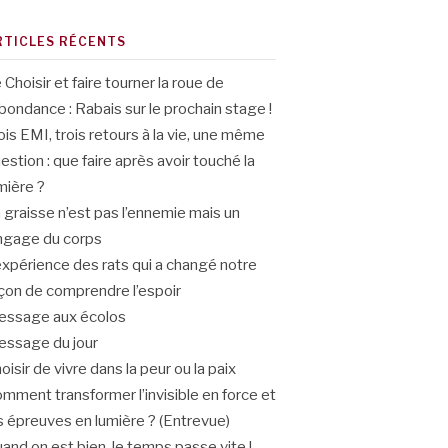
RTICLES RÉCENTS
 Choisir et faire tourner la roue de
abondance : Rabais sur le prochain stage !
ois EMI, trois retours à la vie, une même
estion : que faire après avoir touché la
mière ?
 graisse n’est pas l’ennemie mais un
ngage du corps
expérience des rats qui a changé notre
çon de comprendre l’espoir
ssage aux écolos
ssage du jour
oisir de vivre dans la peur ou la paix
mment transformer l’invisible en force et
s épreuves en lumière ? (Entrevue)
and on est bien, le temps passe vite !