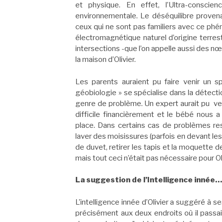
et physique. En effet, l’Ultra-conscie
environnementale. Le déséquilibre provena
ceux qui ne sont pas familiers avec ce phé
électromagnétique naturel d’origine terrest
intersections -que l’on appelle aussi des n
la maison d’Olivier.
Les parents auraient pu faire venir un 
géobiologie » se spécialise dans la détecti
genre de problème. Un expert aurait pu ven
difficile financièrement et le bébé nou
place. Dans certains cas de problèmes res
laver des moisissures (parfois en devant le
de duvet, retirer les tapis et la moquette d
mais tout ceci n’était pas nécessaire pour 
La suggestion de l’Intelligence innée…
L’intelligence innée d’Olivier a suggéré à 
précisément aux deux endroits où il passait 