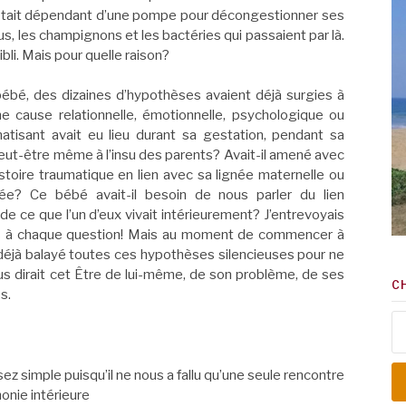
l était dépendant d’une pompe pour décongestionner ses
irus, les champignons et les bactéries qui passaient par là.
li. Mais pour quelle raison?
ébé, des dizaines d’hypothèses avaient déjà surgies à
e cause relationnelle, émotionnelle, psychologique ou
tisant avait eu lieu durant sa gestation, pendant sa
peut-être même à l’insu des parents? Avait-il amené avec
stoire traumatique en lien avec sa lignée maternelle ou
e? Ce bébé avait-il besoin de nous parler du lien
e ce que l’un d’eux vivait intérieurement? J’entrevoyais
ées à chaque question! Mais au moment de commencer à
is déjà balayé toutes ces hypothèses silencieuses pour ne
ous dirait cet Être de lui-même, de son problème, de ses
C
s.
Re
z simple puisqu’il ne nous a fallu qu’une seule rencontre
monie intérieure