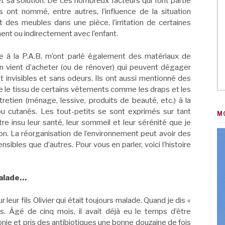
t sa solution. De ces nombreux facteurs qui font partie
 ont nommé, entre autres, l’influence de la situation
des meubles dans une pièce, l’irritation de certaines
ent ou indirectement avec l’enfant.
ce à la P.A.B. m’ont parlé également des matériaux de
on vient d’acheter (ou de rénover) qui peuvent dégager
 invisibles et sans odeurs. Ils ont aussi mentionné des
le le tissu de certains vêtements comme les draps et les
etien (ménage, lessive, produits de beauté, etc.) à la
ou cutanés. Les tout-petits se sont exprimés sur tant
M
tre insu leur santé, leur sommeil et leur sérénité que je
on. La réorganisation de l’environnement peut avoir des
sibles que d’autres. Pour vous en parler, voici l’histoire
 malade…
eur fils Olivier qui était toujours malade. Quand je dis «
s. Âgé de cinq mois, il avait déjà eu le temps d’être
onie et pris des antibiotiques une bonne douzaine de fois