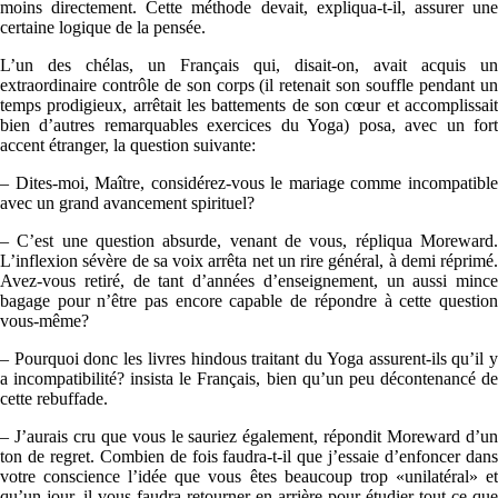
moins directement. Cette méthode devait, expliqua-t-il, assurer une
certaine logique de la pensée.
L’un des chélas, un Français qui, disait-on, avait acquis un
extraordinaire contrôle de son corps (il retenait son souffle pendant un
temps prodigieux, arrêtait les battements de son cœur et accomplissait
bien d’autres remarquables exercices du Yoga) posa, avec un fort
accent étranger, la question suivante:
– Dites-moi, Maître, considérez-vous le mariage comme incompatible
avec un grand avancement spirituel?
– C’est une question absurde, venant de vous, répliqua Moreward.
L’inflexion sévère de sa voix arrêta net un rire général, à demi réprimé.
Avez-vous retiré, de tant d’années d’enseignement, un aussi mince
bagage pour n’être pas encore capable de répondre à cette question
vous-même?
– Pourquoi donc les livres hindous traitant du Yoga assurent-ils qu’il y
a incompatibilité? insista le Français, bien qu’un peu décontenancé de
cette rebuffade.
– J’aurais cru que vous le sauriez également, répondit Moreward d’un
ton de regret. Combien de fois faudra-t-il que j’essaie d’enfoncer dans
votre conscience l’idée que vous êtes beaucoup trop «unilatéral» et
qu’un jour, il vous faudra retourner en arrière pour étudier tout ce que