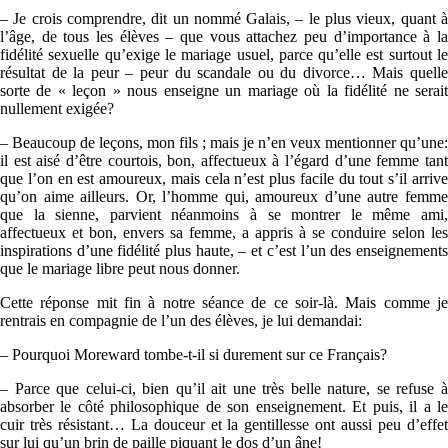
– Je crois comprendre, dit un nommé Galais, – le plus vieux, quant à
l’âge, de tous les élèves – que vous attachez peu d’importance à la
fidélité sexuelle qu’exige le mariage usuel, parce qu’elle est surtout le
résultat de la peur – peur du scandale ou du divorce… Mais quelle
sorte de « leçon » nous enseigne un mariage où la fidélité ne serait
nullement exigée?
– Beaucoup de leçons, mon fils ; mais je n’en veux mentionner qu’une:
il est aisé d’être courtois, bon, affectueux à l’égard d’une femme tant
que l’on en est amoureux, mais cela n’est plus facile du tout s’il arrive
qu’on aime ailleurs. Or, l’homme qui, amoureux d’une autre femme
que la sienne, parvient néanmoins à se montrer le même ami,
affectueux et bon, envers sa femme, a appris à se conduire selon les
inspirations d’une fidélité plus haute, – et c’est l’un des enseignements
que le mariage libre peut nous donner.
Cette réponse mit fin à notre séance de ce soir-là. Mais comme je
rentrais en compagnie de l’un des élèves, je lui demandai:
– Pourquoi Moreward tombe-t-il si durement sur ce Français?
– Parce que celui-ci, bien qu’il ait une très belle nature, se refuse à
absorber le côté philosophique de son enseignement. Et puis, il a le
cuir très résistant… La douceur et la gentillesse ont aussi peu d’effet
sur lui qu’un brin de paille piquant le dos d’un âne!