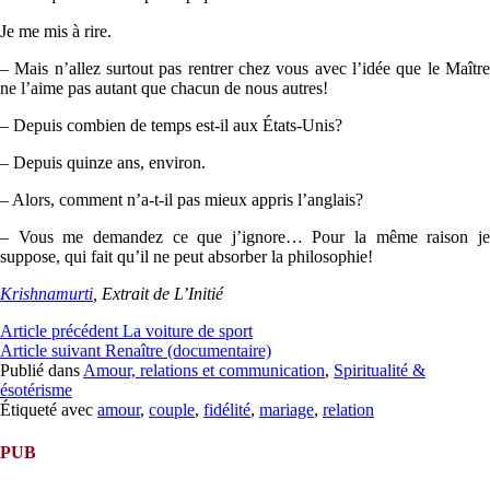
Je me mis à rire.
– Mais n’allez surtout pas rentrer chez vous avec l’idée que le Maître
ne l’aime pas autant que chacun de nous autres!
– Depuis combien de temps est-il aux États-Unis?
– Depuis quinze ans, environ.
– Alors, comment n’a-t-il pas mieux appris l’anglais?
– Vous me demandez ce que j’ignore… Pour la même raison je
suppose, qui fait qu’il ne peut absorber la philosophie!
Krishnamurti
, Extrait de L’Initié
Lire
Article précédent
La voiture de sport
Article suivant
Renaître (documentaire)
la
Publié dans
Amour, relations et communication
,
Spiritualité &
suite
ésotérisme
Étiqueté avec
amour
,
couple
,
fidélité
,
mariage
,
relation
PUB