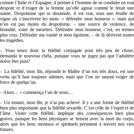
comme l’Italie et l’Espagne, il permet à l’homme de se conduire en vrai
despote et d’exiger de la femme qu’elle agisse comme le ferait une
sainte. Despotisme qui se dissimule, il est vrai, sous une feuille de
vigne où s’inscrivent les mots: « défendre mon honneur », mais qui
n’en est pas moins du despotisme, – une source de violence, de
brutalité, voire de meurtres. Défendre mon honneur, c’est, en termes
plus crus: Défendre ma vanité et mon égoïsme, – de là dérivent toutes
les tragédies.
– Vous tenez donc la fidélité conjugale pour très peu de chose,
demanda le nouveau chéla, puisque vous ne jugez pas que l’adultère
doive être puni?
– La fidélité, mon fils, répondit le Maître d’un ton très doux, est une
vertu qu’il faut toujours admirer, mais que l’on ne saurait exiger de
force de quelqu’un.
– Alors… » commença l’un de nous…
– Un instant, mon fils, je n’ai pas achevé. Il y a une forme de fidélité
bien plus importante que la fidélité sexuelle. C’est celle de l’esprit et de
l’âme. Violer cette fidélité, implique des conséquences bien plus
graves, puisque les liens physiques se brisent avec la mort du corps,
alors que les liens mentaux et spirituels persistent à travers nos vies
futures.