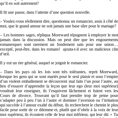
qu’il en soit autrement?
Il fit une pause, dans l’attente d’une question nouvelle.
– Voulez-vous réellement dire, questionna un romancier, assis à côté de
moi, que le grand amour ne soit jamais une base sûre pour le mariage?
– Les hommes sages, répliqua Moreward répugnent à employer le mot
jamais dans la discussion. Mais on peut dire que les engouements
romanesques sont rarement un fondement sain pour une union…
excepté, peut-être, dans les romans! ajouta-t-il avec un malicieux clin
d’œil.
Il y eut un rire général, auquel se joignit le romancier.
– Dans les pays où les lois sont très tolérantes, reprit Moreward,
lorsque les gens qui se sont mariés pour le seul plaisir et sous l’empire
d’un violent emballement se découvrent mal faits l’un pour l’autre, au
lieu d’essayer d’apprendre la leçon que leur ego (leur moi supérieur)
voudrait leur enseigner, ils l’esquivent lâchement et fuient vers les
Cours de divorce. Trouvant qu’il faut prendre trop de peine pour
s’adapter peu à peu l’un à l’autre et dominer l’aversion ou l’irritation
qui succède à l’amour exalté du début, ils recherchent le chemin le plus
facile pour sortir de ce dilemme et, plutôt que d’obéir à la voix de leur
moi supérieur, ils écoutent celle de leur moi inférieur, qui leur dit: « Tu