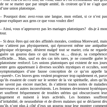
de ne se marier que par simple amitié, ils croiront qu’il ne s’agit que
d’une union platonique.
– Pourquoi donc avez-vous une langue, mon enfant, si ce n’est pas
pour expliquer aux gens ce que vous voulez dire!
– Ainsi, vous n’approuvez pas les mariages platoniques? dis-je à mon
tour.
– Si deux êtres qui ont des affinités morales, continua Moreward, mais
ne s’attirent pas physiquement, qui éprouvent même une antipathie
physique réciproque, désirent malgré tout se marier, cela ne regarde
guère un gourou dans ce qui touche sa…, dirai-je, sa compétence
officielle… Mais, sauf en des cas très rares, je ne conseille guère le
platonisme renforcé. Les unions platoniques qui existent de nos jours
entre gens appartenant à diverses sociétés mystiques et occultes, sont
symptomatiques d’une fausse conception de ce qu’on appelle la
«pureté». Ces braves gens veulent progresser trop rapidement et, parce
qu’ils essaient de courir sur le sentier de la vie spirituelle, alors qu’ils
ne savent pas encore marcher, ils s’attirent toutes sortes de maladies
nerveuses et autres inconvénients. Les femmes deviennent hystériques
et souffrent fréquemment de troubles utérins qui obscurcissent leur
jugement et nuisent à leurs activités. Les hommes souffrent
d’irritabilité, de neurasthénie et de divers malaises qui se déclarent dès
qu’ils n’ont plus à côté d’eux un gourou pour leur montrer comment