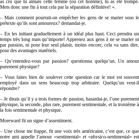
as cru que tu aimais cette femme (ou cet homme), tu as été trompé.
Mets donc une fin à tout cela par la séparation définitive! ».
– Mais comment pourrait-on empêcher les gens de se marier sous le
prétexte qu’ils sont amoureux? demandai-je.
– En les initiant graduellement à un idéal plus haut. Ceci prendra un
temps très long mais qu’importe! Apprenez aux gens à ne se marier ni
par passion, ni pour leur seul plaisir, moins encore, cela va sans dire,
pour des avantages matériels.
– Qu’entendez-vous par passion? questionna quelqu’un. Un amour
purement physique?
– Vous faites bien de soulever cette question car le mot est souvent
employé dans un sens beaucoup trop arbitraire. Quelqu’un veut-il
répondre?
– Je dirais qu’il y a trois formes de passion, hasardai-je, l’une purement
physique, la seconde, plus rare, purement sentimentale, et la troisième à
la fois sentimentale et physique.
Moreward fit un signe d’assentiment.
– Une chose me frappe, fit une voix très américaine, c’est que, ce que
notre ami appelle l’amour «sentimental» et «physico-sentimental» est