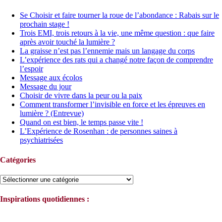
Se Choisir et faire tourner la roue de l’abondance : Rabais sur le
prochain stage !
Trois EMI, trois retours à la vie, une même question : que faire
après avoir touché la lumière ?
La graisse n’est pas l’ennemie mais un langage du corps
L’expérience des rats qui a changé notre façon de comprendre
l’espoir
Message aux écolos
Message du jour
Choisir de vivre dans la peur ou la paix
Comment transformer l’invisible en force et les épreuves en
lumière ? (Entrevue)
Quand on est bien, le temps passe vite !
L’Expérience de Rosenhan : de personnes saines à
psychiatrisées
Catégories
Catégories
Inspirations quotidiennes :