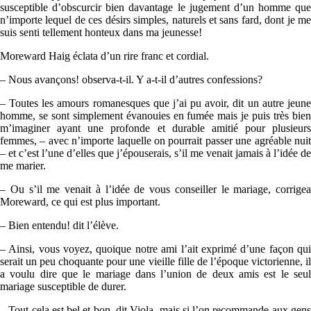
susceptible d’obscurcir bien davantage le jugement d’un homme que
n’importe lequel de ces désirs simples, naturels et sans fard, dont je me
suis senti tellement honteux dans ma jeunesse!
Moreward Haig éclata d’un rire franc et cordial.
– Nous avançons! observa-t-il. Y a-t-il d’autres confessions?
– Toutes les amours romanesques que j’ai pu avoir, dit un autre jeune
homme, se sont simplement évanouies en fumée mais je puis très bien
m’imaginer ayant une profonde et durable amitié pour plusieurs
femmes, – avec n’importe laquelle on pourrait passer une agréable nuit
– et c’est l’une d’elles que j’épouserais, s’il me venait jamais à l’idée de
me marier.
– Ou s’il me venait à l’idée de vous conseiller le mariage, corrigea
Moreward, ce qui est plus important.
– Bien entendu! dit l’élève.
– Ainsi, vous voyez, quoique notre ami l’ait exprimé d’une façon qui
serait un peu choquante pour une vieille fille de l’époque victorienne, il
a voulu dire que le mariage dans l’union de deux amis est le seul
mariage susceptible de durer.
– Tout cela est bel et bon, dit Viola, mais si l’on recommande aux gens