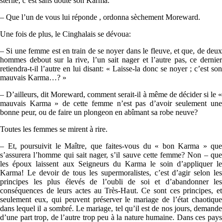
stérile, c’est sans doute son Karma.
– Que l’un de vous lui réponde , ordonna sèchement Moreward.
Une fois de plus, le Cinghalais se dévoua:
– Si une femme est en train de se noyer dans le fleuve, et que, de deux
hommes debout sur la rive, l’un sait nager et l’autre pas, ce dernier
retiendra-t-il l’autre en lui disant: « Laisse-la donc se noyer ; c’est son
mauvais Karma…? »
– D’ailleurs, dit Moreward, comment serait-il à même de décider si le «
mauvais Karma » de cette femme n’est pas d’avoir seulement une
bonne peur, ou de faire un plongeon en abîmant sa robe neuve?
Toutes les femmes se mirent à rire.
– Et, poursuivit le Maître, que faites-vous du « bon Karma » que
s’assurera l’homme qui sait nager, s’il sauve cette femme? Non – que
les époux laissent aux Seigneurs du Karma le soin d’appliquer le
Karma! Le devoir de tous les supermoralistes, c’est d’agir selon les
principes les plus élevés de l’oubli de soi et d’abandonner les
conséquences de leurs actes au Très-Haut. Ce sont ces principes, et
seulement eux, qui peuvent préserver le mariage de l’état chaotique
dans lequel il a sombré. Le mariage, tel qu’il est de nos jours, demande
d’une part trop, de l’autre trop peu à la nature humaine. Dans ces pays