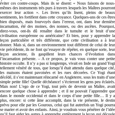
éviter ces contre-coups. Mais ils se disent: « Nous faisons de nous-
mêmes des instruments très purs à travers lesquels les Maîtres pourront
exercer leur action ». Les livres qu’ils lisent, pleins de beaux
sentiments, les fortifient dans cette croyance. Quelques-uns de ces êtres
bien disposés, mais fourvoyés dans l’erreur, ont, dans leur dernière
incarnation, été des moines, des nonnes, ou des ascètes. Pourquoi,
direz-vous, ont-ils dû renaître dans le tumulte et le bruit d’une
civilisation européenne ou américaine? Et bien, pour y apprendre la
leçon particulière et très différente, que cette civilisation a à leur
donner. Mais si, dans un environnement tout différent de celui de leur
vie précédente, ils ne font qu’essayer de répéter, en quelque sorte, leur
leçon ancienne, ils gaspillent leurs chances d’évolution dans
l’incarnation présente. – A ce propos, je vais vous conter une petite
histoire occulte. Il n’y a pas si longtemps, vivait en Inde un grand Yogi
tellement vénéré de tous, que lorsqu’il était attendu dans quelque cité,
les maisons étaient pavoisées et les rues décorées. Ce Yogi étant
décédé, il s’est maintenant réincarné en Angleterre, sous les traits d’une
simple petite fille! Quelle déchéance! s’écrieront les gens peu éclairés.
Mais non! L’ego de ce Yogi, tout près de devenir un Maître, avait
encore quelque chose à apprendre ; et il ne pouvait l’apprendre que
dans le monde occidental et dans le corps d’une petite fille… Il y a
plus, encore: si cette âme accomplit, dans la vie présente, le destin
prévu pour elle par les Gourous, celui qui fut autrefois un Yogi pourra
se marier et avoir des enfants. Ainsi, je voudrais vous pénétrer de l’idée
qu’il faut aider les autres à apprendre entièrement la leçon qui découle