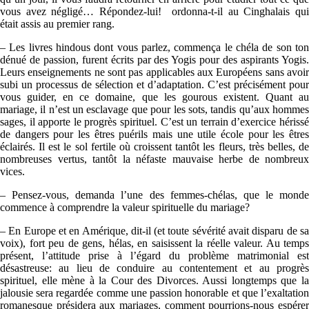
vous avez négligé… Répondez-lui! ordonna-t-il au Cinghalais qui
était assis au premier rang.
– Les livres hindous dont vous parlez, commença le chéla de son ton
dénué de passion, furent écrits par des Yogis pour des aspirants Yogis.
Leurs enseignements ne sont pas applicables aux Européens sans avoir
subi un processus de sélection et d’adaptation. C’est précisément pour
vous guider, en ce domaine, que les gourous existent. Quant au
mariage, il n’est un esclavage que pour les sots, tandis qu’aux hommes
sages, il apporte le progrès spirituel. C’est un terrain d’exercice hérissé
de dangers pour les êtres puérils mais une utile école pour les êtres
éclairés. Il est le sol fertile où croissent tantôt les fleurs, très belles, de
nombreuses vertus, tantôt la néfaste mauvaise herbe de nombreux
vices.
– Pensez-vous, demanda l’une des femmes-chélas, que le monde
commence à comprendre la valeur spirituelle du mariage?
– En Europe et en Amérique, dit-il (et toute sévérité avait disparu de sa
voix), fort peu de gens, hélas, en saisissent la réelle valeur. Au temps
présent, l’attitude prise à l’égard du problème matrimonial est
désastreuse: au lieu de conduire au contentement et au progrès
spirituel, elle mène à la Cour des Divorces. Aussi longtemps que la
jalousie sera regardée comme une passion honorable et que l’exaltation
romanesque présidera aux mariages, comment pourrions-nous espérer