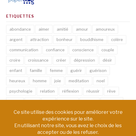
ETIQUETTES
abondance
aimer
amitié
amour
amoureux
argent
attraction
bonheur
bouddhisme
colère
communication
confiance
conscience
couple
croire
croissance
créer
dépression
désir
enfant
famille
femme
guérir
guérison
heureux
homme
joie
meditation
noel
psychologie
relation
réflexion
réussir
rêve
santé
sexe
soin
spirituel
succès
thérapie
vie
âme
émotion
énergie
équilibre