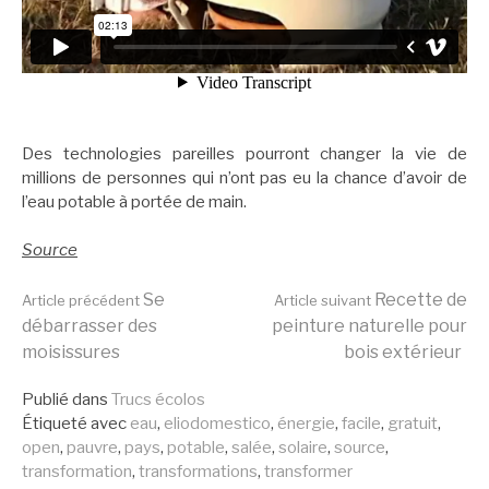
Des technologies pareilles pourront changer la vie de
millions de personnes qui n’ont pas eu la chance d’avoir de
l’eau potable à portée de main.
Source
Lire
Se
Recette de
Article précédent
Article suivant
débarrasser des
peinture naturelle pour
moisissures
bois extérieur
la
Publié dans
Trucs écolos
Étiqueté avec
eau
,
eliodomestico
,
énergie
,
facile
,
gratuit
,
suite
open
,
pauvre
,
pays
,
potable
,
salée
,
solaire
,
source
,
transformation
,
transformations
,
transformer