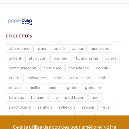
ETIQUETTES
abondance
aimer
amitié
amour
amoureux
argent
attraction
bonheur
bouddhisme
colère
communication
confiance
conscience
couple
croire
croissance
créer
dépression
désir
enfant
famille
femme
guérir
guérison
heureux
homme
joie
meditation
noel
psychologie
relation
réflexion
réussir
rêve
santé
sexe
soin
spirituel
succès
thérapie
vie
âme
émotion
énergie
équilibre