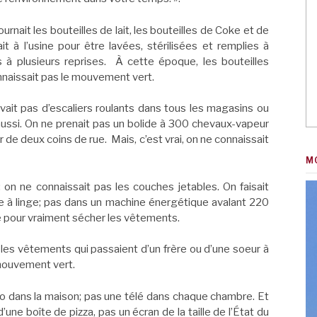
ournait les bouteilles de lait, les bouteilles de Coke et de
 à l’usine pour être lavées, stérilisées et remplies à
s à plusieurs reprises. À cette époque, les bouteilles
nnaissait pas le mouvement vert.
avait pas d’escaliers roulants dans tous les magasins ou
 aussi. On ne prenait pas un bolide à 300 chevaux-vapeur
er de deux coins de rue. Mais, c’est vrai, on ne connaissait
M
 on ne connaissait pas les couches jetables. On faisait
 à linge; pas dans un machine énergétique avalant 220
aire pour vraiment sécher les vêtements.
les vêtements qui passaient d’un frère ou d’une soeur à
e mouvement vert.
dio dans la maison; pas une télé dans chaque chambre. Et
 d’une boîte de pizza, pas un écran de la taille de l’État du