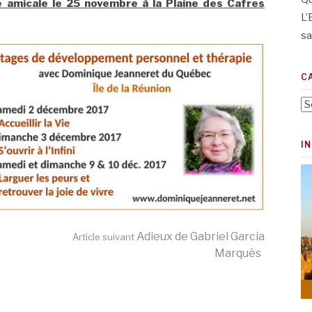
e amicale le 25 novembre à la Plaine des Cafres
L’
sa
C
Ca
I
Adieux de Gabriel Garcia
Article suivant
Marquès