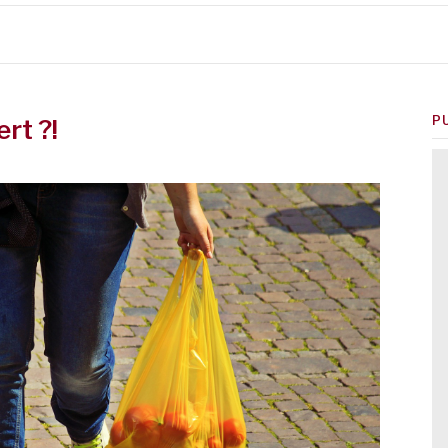
P
rt ?!