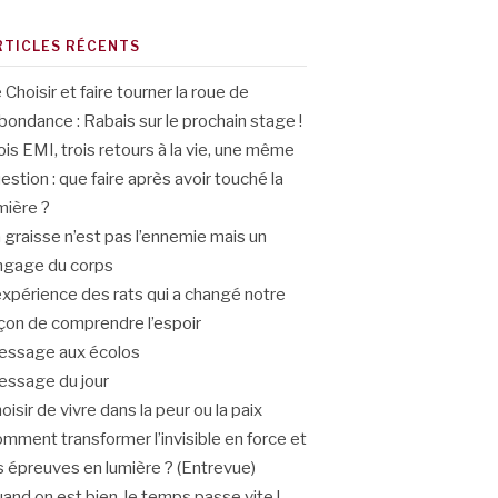
RTICLES RÉCENTS
 Choisir et faire tourner la roue de
abondance : Rabais sur le prochain stage !
ois EMI, trois retours à la vie, une même
estion : que faire après avoir touché la
mière ?
 graisse n’est pas l’ennemie mais un
ngage du corps
expérience des rats qui a changé notre
çon de comprendre l’espoir
ssage aux écolos
ssage du jour
oisir de vivre dans la peur ou la paix
mment transformer l’invisible en force et
s épreuves en lumière ? (Entrevue)
and on est bien, le temps passe vite !