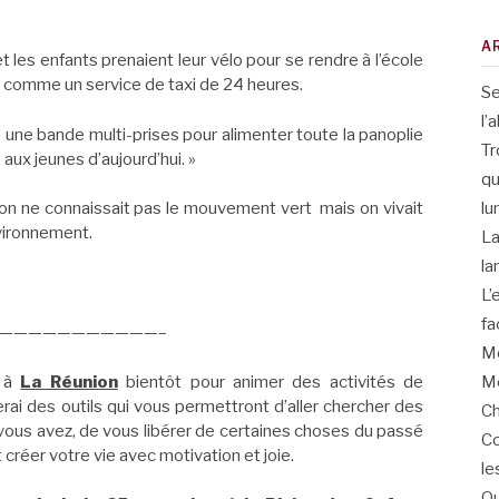
A
 les enfants prenaient leur vélo pour se rendre à l’école
man comme un service de taxi de 24 heures.
Se
l’
s une bande multi-prises pour alimenter toute la panoplie
Tr
aux jeunes d’aujourd’hui. »
qu
lu
, on ne connaissait pas le mouvement vert mais on vivait
nvironnement.
La
la
L’
fa
———————————–
Me
Me
s à
La Réunion
bientôt pour animer des activités de
i des outils qui vous permettront d’aller chercher des
Ch
vous avez, de vous libérer de certaines choses du passé
Co
 créer votre vie avec motivation et joie.
le
Qu