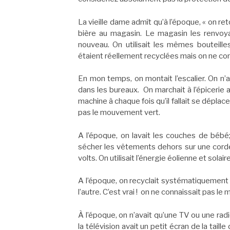
La vieille dame admît qu’à l’époque, « on ret
bière au magasin. Le magasin les renvoyait
nouveau. On utilisait les mêmes bouteille
étaient réellement recyclées mais on ne co
En mon temps, on montait l’escalier. On n’
dans les bureaux. On marchait à l’épicerie
machine à chaque fois qu’il fallait se déplac
pas le mouvement vert.
A l’époque, on lavait les couches de bébé;
sécher les vêtements dehors sur une corde
volts. On utilisait l’énergie éolienne et sol
A l’époque, on recyclait systématiquement 
l’autre. C’est vrai ! on ne connaissait pas l
À l’époque, on n’avait qu’une TV ou une ra
la télévision avait un petit écran de la taille