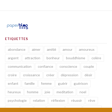
ETIQUETTES
abondance
aimer
amitié
amour
amoureux
argent
attraction
bonheur
bouddhisme
colère
communication
confiance
conscience
couple
croire
croissance
créer
dépression
désir
enfant
famille
femme
guérir
guérison
heureux
homme
joie
meditation
noel
psychologie
relation
réflexion
réussir
rêve
santé
sexe
soin
spirituel
succès
thérapie