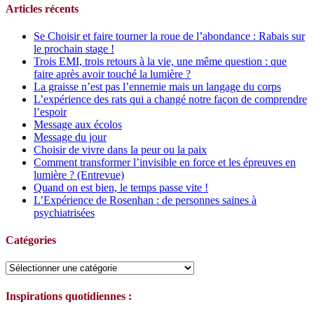
Articles récents
Se Choisir et faire tourner la roue de l’abondance : Rabais sur
le prochain stage !
Trois EMI, trois retours à la vie, une même question : que
faire après avoir touché la lumière ?
La graisse n’est pas l’ennemie mais un langage du corps
L’expérience des rats qui a changé notre façon de comprendre
l’espoir
Message aux écolos
Message du jour
Choisir de vivre dans la peur ou la paix
Comment transformer l’invisible en force et les épreuves en
lumière ? (Entrevue)
Quand on est bien, le temps passe vite !
L’Expérience de Rosenhan : de personnes saines à
psychiatrisées
Catégories
Catégories
Inspirations quotidiennes :