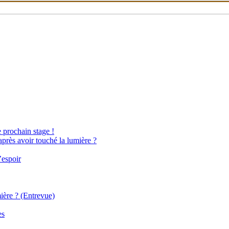
e prochain stage !
après avoir touché la lumière ?
’espoir
ière ? (Entrevue)
es