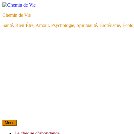
Aller
au
Chemin de Vie
contenu
Santé, Bien-Être, Amour, Psychologie, Spiritualité, Ésotérisme, Éco
Menu
Le chèque d’abondance