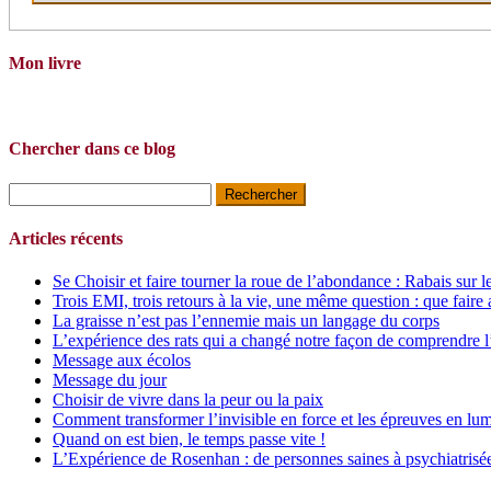
Mon livre
Chercher dans ce blog
Rechercher :
Articles récents
Se Choisir et faire tourner la roue de l’abondance : Rabais sur l
Trois EMI, trois retours à la vie, une même question : que faire 
La graisse n’est pas l’ennemie mais un langage du corps
L’expérience des rats qui a changé notre façon de comprendre l
Message aux écolos
Message du jour
Choisir de vivre dans la peur ou la paix
Comment transformer l’invisible en force et les épreuves en lum
Quand on est bien, le temps passe vite !
L’Expérience de Rosenhan : de personnes saines à psychiatrisé