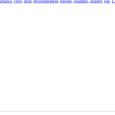
nfiance
,
créer
,
désir
,
développement
,
énergie
,
équilibre
,
inspirer
,
joie
,
L