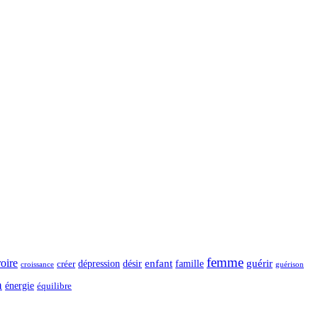
femme
roire
dépression
désir
enfant
guérir
créer
famille
guérison
croissance
n
énergie
équilibre