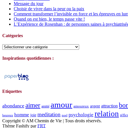
Message du jour
Choisir de vivre dans la peur ou la paix
Comment transformer l’invisible en force et les épreuves en lum
Quand on est bien, le temps passe vite !
L’Expérience de Rosenhan : de personnes saines à psychiatrisé
Catégories
Catégories
Inspirations quotidiennes :
Etiquettes
amour
bo
aimer
abondance
attraction
argent
amoureux
amitié
relation
meditation
homme
psychologie
joie
réfle
heureux
noel
Copyright © AM Chemin de Vie | Tous droits réservés.
Thème Fashify par
FRT