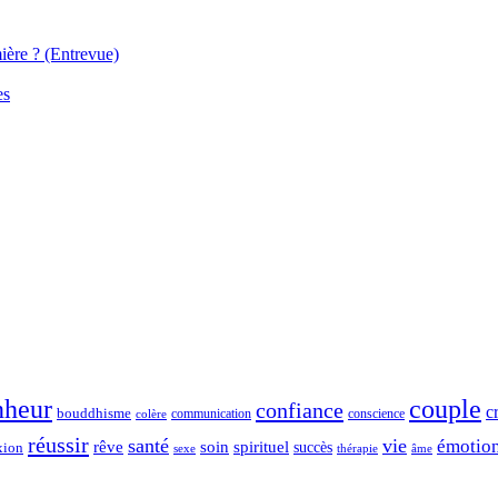
ière ? (Entrevue)
es
nheur
couple
confiance
c
bouddhisme
communication
conscience
colère
réussir
santé
vie
émotio
spirituel
rêve
soin
succès
xion
sexe
thérapie
âme