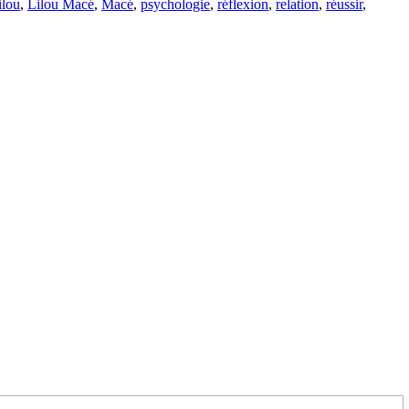
ilou
,
Lilou Macé
,
Macé
,
psychologie
,
réflexion
,
relation
,
réussir
,