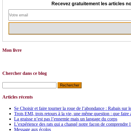
Recevez gratuitement les articles no
Mon livre
Chercher dans ce blog
Rechercher :
Articles récents
Se Choisir et faire tourner la roue de l’abondance : Rabais sur l
Trois EMI, trois retours à la vie, une même question : que faire 
La graisse n’est pas l’ennemie mais un langage du corps
L’expérience des rats qui a changé notre façon de comprendre l
Message aux écolos