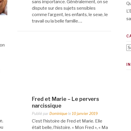
sans importance. Généralement, on se
Qu
dispute sur des sujets sensibles
L’
comme l’argent, les enfants, le sexe, le
sa
travail ou la belle famille….
C
lon
Ca
I
t
Fred et Marie – Le pervers
narcissique
Publié par
Dominique
le
10 janvier 2019
e,
C’est l’histoire de Fred et Marie. Elle
ou
était belle, l’histoire. « Mon Fred », « Ma