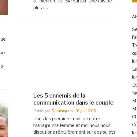
s’il pleurerait si elle partait. Une fois de
plus il…
A
Se
l’
que
Tr
que
qu
lu
ns
La
la
L’
fa
Les 5 ennemis de la
Me
communication dans le couple
Me
Publié par
Dominique
le
16 juin 2019
Ch
Dans les premiers mois de notre
Co
mariage, ma femme et moi nous nous
disputions régulièrement sur des sujets
le