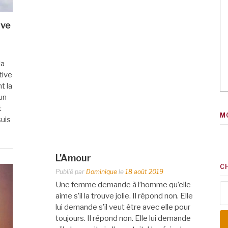
ive
la
tive
t la
un
t
M
suis
L’Amour
C
Publié par
Dominique
le
18 août 2019
Une femme demande à l’homme qu’elle
Re
aime s’il la trouve jolie. Il répond non. Elle
lui demande s’il veut être avec elle pour
toujours. Il répond non. Elle lui demande