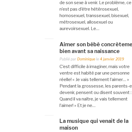
de son sexe à venir. Le problème, ce
n’est pas d’être hétérosexuel,
homosexuel, transsexuel, bisexuel,
métrosexuel, allosexuel ou
aurevoirsexuel. Le…
Aimer son bébé concrètem
bien avant sa naissance
Publié par
Dominique
le
4 janvier 2019
C’est difficile à imaginer, mais votre
ventre est habité par une personne
réelle! « Je vais tellement l’aimer… »
Pendant la grossesse, les parents-e
devenir, pensent ou disent souvent :
Quand il va naître, je vais tellement
l’aimer! » Et je ne…
La musique qui venait de la
maison