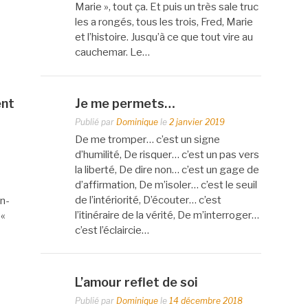
Marie », tout ça. Et puis un très sale truc
les a rongés, tous les trois, Fred, Marie
et l’histoire. Jusqu’à ce que tout vire au
cauchemar. Le…
ent
Je me permets…
Publié par
Dominique
le
2 janvier 2019
De me tromper… c’est un signe
d’humilité, De risquer… c’est un pas vers
la liberté, De dire non… c’est un gage de
d’affirmation, De m’isoler… c’est le seuil
de l’intériorité, D’écouter… c’est
n-
l’itinéraire de la vérité, De m’interroger…
 «
c’est l’éclaircie…
L’amour reflet de soi
Publié par
Dominique
le
14 décembre 2018