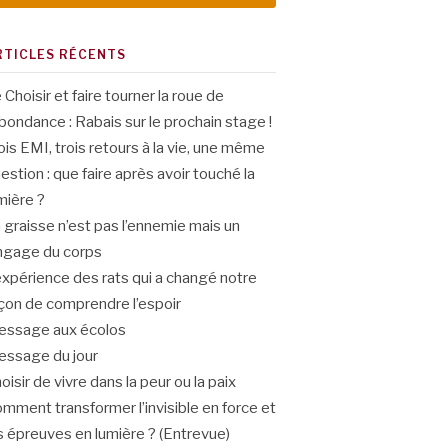
RTICLES RÉCENTS
 Choisir et faire tourner la roue de
abondance : Rabais sur le prochain stage !
ois EMI, trois retours à la vie, une même
estion : que faire après avoir touché la
mière ?
 graisse n’est pas l’ennemie mais un
ngage du corps
expérience des rats qui a changé notre
çon de comprendre l’espoir
ssage aux écolos
ssage du jour
oisir de vivre dans la peur ou la paix
mment transformer l’invisible en force et
s épreuves en lumière ? (Entrevue)