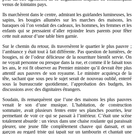
venus de lointains pays.
Ils marchèrent dans le centre, admirant les guirlandes lumineuses, les
sapins, les bougies allumées sur les marches des maisons, les
baraques où l’on vendait des cadeaux, les hommes, les femmes et les
enfants qui se pressaient d’aller rejoindre leurs parents pour fêter
cette nuit autour d’une table bien garnie.
Sur le chemin du retour, ils traversèrent le quartier le plus pauvre ;
l’ambiance y était tout à fait différente. Pas question de lumières, de
bougies, ni de l’odeur délicieuse de la nourriture bientôt servie. On
ne voyait personne ou presque dans la rue, et comme il le faisait tous
les ans, le roi fit observer au Premier ministre qu’il devrait être plus
attentif aux pauvres de son royaume. Le ministre acquiesça de la
tête, sachant que sous peu le sujet serait de nouveau oublié, enterré
sous la bureaucratie quotidienne, l’approbation des budgets, les
discussions avec des dignitaires étrangers.
Soudain, ils remarquèrent que l’une des maisons les plus pauvres
venait le son d’une musique. L’habitation, de construction
sommaire, avait plusieurs fentes entre ses planches pourries, leur
permettant de voir ce qui se passait à l’intérieur. C’était une scène
totalement absurde : un vieux dans une chaise roulante qui paraissait
pleurer, une jeune fille complètement chauve qui dansait, et un
garçon au regard triste qui tapait sur un tambourin et chantait une