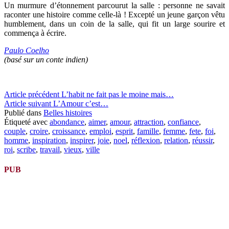
Un murmure d’étonnement parcourut la salle : personne ne savait
raconter une histoire comme celle-là ! Excepté un jeune garçon vêtu
humblement, dans un coin de la salle, qui fit un large sourire et
commença à écrire.
Paulo Coelho
(basé sur un conte indien)
Lire
Article précédent
L’habit ne fait pas le moine mais…
Article suivant
L’Amour c’est…
la
Publié dans
Belles histoires
suite
Étiqueté avec
abondance
,
aimer
,
amour
,
attraction
,
confiance
,
couple
,
croire
,
croissance
,
emploi
,
esprit
,
famille
,
femme
,
fete
,
foi
,
homme
,
inspiration
,
inspirer
,
joie
,
noel
,
réflexion
,
relation
,
réussir
,
roi
,
scribe
,
travail
,
vieux
,
ville
PUB