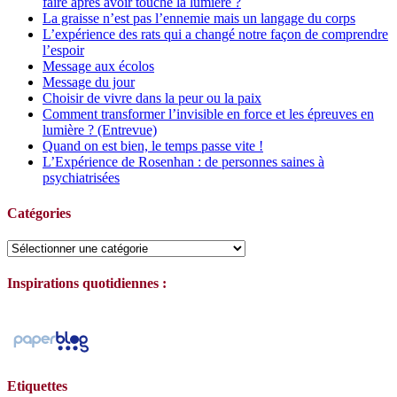
faire après avoir touché la lumière ?
La graisse n’est pas l’ennemie mais un langage du corps
L’expérience des rats qui a changé notre façon de comprendre
l’espoir
Message aux écolos
Message du jour
Choisir de vivre dans la peur ou la paix
Comment transformer l’invisible en force et les épreuves en
lumière ? (Entrevue)
Quand on est bien, le temps passe vite !
L’Expérience de Rosenhan : de personnes saines à
psychiatrisées
Catégories
Catégories
Inspirations quotidiennes :
Etiquettes