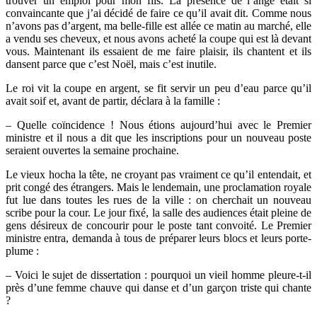
trouver un emploi pour mon fils. La présence de l’ange était si
convaincante que j’ai décidé de faire ce qu’il avait dit. Comme nous
n’avons pas d’argent, ma belle-fille est allée ce matin au marché, elle
a vendu ses cheveux, et nous avons acheté la coupe qui est là devant
vous. Maintenant ils essaient de me faire plaisir, ils chantent et ils
dansent parce que c’est Noël, mais c’est inutile.
Le roi vit la coupe en argent, se fit servir un peu d’eau parce qu’il
avait soif et, avant de partir, déclara à la famille :
– Quelle coïncidence ! Nous étions aujourd’hui avec le Premier
ministre et il nous a dit que les inscriptions pour un nouveau poste
seraient ouvertes la semaine prochaine.
Le vieux hocha la tête, ne croyant pas vraiment ce qu’il entendait, et
prit congé des étrangers. Mais le lendemain, une proclamation royale
fut lue dans toutes les rues de la ville : on cherchait un nouveau
scribe pour la cour. Le jour fixé, la salle des audiences était pleine de
gens désireux de concourir pour le poste tant convoité. Le Premier
ministre entra, demanda à tous de préparer leurs blocs et leurs porte-
plume :
– Voici le sujet de dissertation : pourquoi un vieil homme pleure-t-il
près d’une femme chauve qui danse et d’un garçon triste qui chante
?