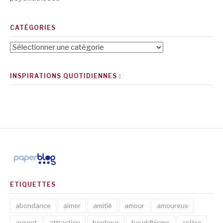
CATÉGORIES
Catégories
INSPIRATIONS QUOTIDIENNES :
ETIQUETTES
abondance
aimer
amitié
amour
amoureux
argent
attraction
bonheur
bouddhisme
colère