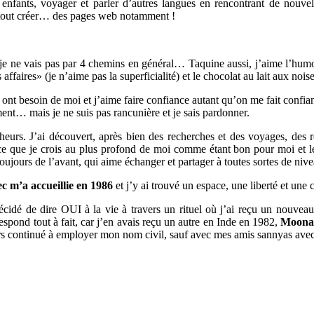
nfants, voyager et parler d’autres langues en rencontrant de nouvelles
urtout créer… des pages web notamment !
s je ne vais pas par 4 chemins en général… Taquine aussi, j’aime l’humou
affaires» (je n’aime pas la superficialité) et le chocolat au lait aux nois
qui ont besoin de moi et j’aime faire confiance autant qu’on me fait confi
ent… mais je ne suis pas rancunière et je sais pardonner.
urs. J’ai découvert, après bien des recherches et des voyages, des ré
 que je crois au plus profond de moi comme étant bon pour moi et le
ujours de l’avant, qui aime échanger et partager à toutes sortes de nive
c m’a accueillie en 1986
et j’y ai trouvé un espace, une liberté et u
 décidé de dire OUI à la vie à travers un rituel où j’ai reçu un nouve
pond tout à fait, car j’en avais reçu un autre en Inde en 1982,
Moon
ours continué à employer mon nom civil, sauf avec mes amis sannyas ave