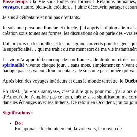
Passe-temps
:
la Vie sous toutes ses formes ! Relations humaines, e
voyages
,
nature, plein-air,
création… j’aime découvrir, partager et s
Je suis à célibataire et n’ai pas d’enfants.
Je suis une personne franche et directe, j’ai appris la diplomatie mai
création sous toutes ses formes, les discussions où on parle des «vraies 
J’ai toujours eu les oreilles et les bras grands ouverts pour les gens 
la superficialité… qui me trahit ou me ment sort de ma vie instantaném
La vie m’a apporté beaucoup de souffrances, de douleurs et de bonhe
spiritualité
vivante chaque jour… sans mots, simplement en vivant ce
partage pas ces valeurs fondamentales. Je suis une passionnée qui va to
Après bien des voyages intérieurs et dans le monde terrestre, le
Québe
En 1993, j’ai «pris sannyas», c’est-à-dire que, pour moi, j’ai alors
d’Amour). Je n’emploie pas ce nom, même si sa signification me corres
dans les échanges avec les Indiens. De retour en Occident, j’ai touj
Significations :
Do :
En japonais : le cheminement, la voie vers, le moyen de