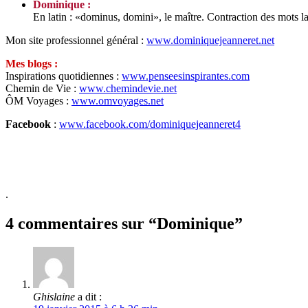
Dominique :
En latin : «dominus, domini», le maître. Contraction des mots l
Mon site professionnel général :
www.dominiquejeanneret.net
Mes blogs :
Inspirations quotidiennes :
www.penseesinspirantes.com
Chemin de Vie :
www.chemindevie.net
ÔM Voyages :
www.omvoyages.net
Facebook
:
www.facebook.com/dominiquejeanneret4
.
4 commentaires sur “Dominique”
Ghislaine
a dit :