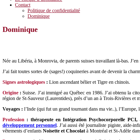
Contact
Politique de confidentialité
Dominique
Dominique
Née au Libéria, à Monrovia, de parents suisses travaillant là-bas. J’en 
J’ai fait toutes sortes de (sages!) coquineries avant de devenir la cha
Signes astrologiques
:
Lion ascendant bélier et Tigre en chinois.
Origine
:
Suisse. J’ai immigré au Québec en 1986. J’ai obtenu la citoy
région de St-Sauveur (Laurentides), près d’un an à Trois-Rivières et 
Voyages :
l’Inde (qui fut un grand tournant dans ma vie..), l’Europe
Profession
: thérapeute en Intégration Psychocorporelle PCI, 
développement personnel
.
J’ai aussi été journaliste pigiste, aide-
vêtements d’enfants
Noisette et Chocolat
à Montréal et St-Adèle dan