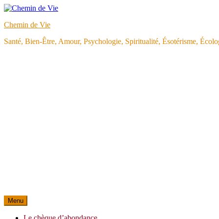
Aller
au
Chemin de Vie
contenu
Santé, Bien-Être, Amour, Psychologie, Spiritualité, Ésotérisme, Éco
Menu
Le chèque d’abondance