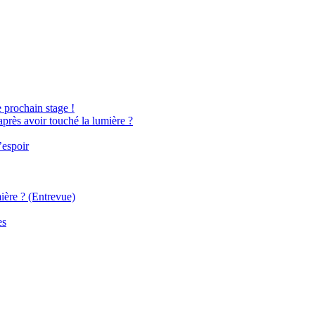
e prochain stage !
après avoir touché la lumière ?
’espoir
ière ? (Entrevue)
es