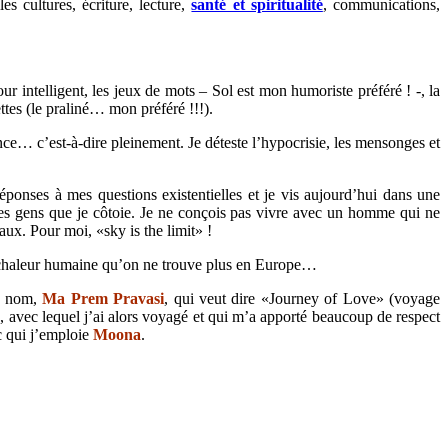
 cultures, écriture, lecture,
santé et spiritualité
, communications,
r intelligent, les jeux de mots – Sol est mon humoriste préféré ! -, la
ettes (le praliné… mon préféré !!!).
ance… c’est-à-dire pleinement. Je déteste l’hypocrisie, les mensonges et
ponses à mes questions existentielles et je vis aujourd’hui dans une
s gens que je côtoie. Je ne conçois pas vivre avec un homme qui ne
aux. Pour moi, «sky is the limit» !
ne chaleur humaine qu’on ne trouve plus en Europe…
au nom,
Ma Prem Pravasi
, qui veut dire «Journey of Love» (voyage
a
, avec lequel j’ai alors voyagé et qui m’a apporté beaucoup de respect
c qui j’emploie
Moona
.