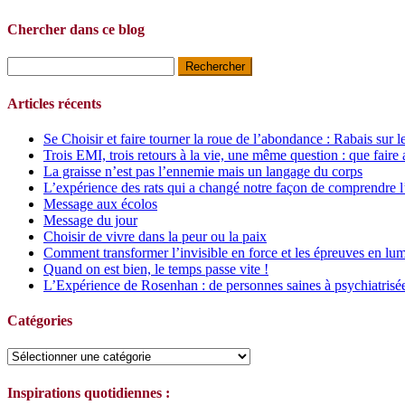
Chercher dans ce blog
Rechercher :
Articles récents
Se Choisir et faire tourner la roue de l’abondance : Rabais sur l
Trois EMI, trois retours à la vie, une même question : que faire 
La graisse n’est pas l’ennemie mais un langage du corps
L’expérience des rats qui a changé notre façon de comprendre l
Message aux écolos
Message du jour
Choisir de vivre dans la peur ou la paix
Comment transformer l’invisible en force et les épreuves en lum
Quand on est bien, le temps passe vite !
L’Expérience de Rosenhan : de personnes saines à psychiatrisé
Catégories
Catégories
Inspirations quotidiennes :