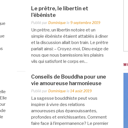
Le prêtre, le libertin et
l’ébéniste
Publié par
Dominique
le
9 septembre 2019
que
Un prêtre, un libertin notoire et un
que
simple ébéniste étaient attablés à dîner
et la discussion allait bon train. Le prêtre
ns
parlait ainsi: – Croyez-moi, Dieu exige de
nous que nous bannissions les plaisirs
vils qui satisfont le corps en…
M
Conseils de Bouddha pour une
vie amoureuse harmonieuse
Publié par
Dominique
le
14 août 2019
lle
 Elle
La sagesse bouddhiste peut vous
our
inspirer à vivre des relations
ande
amoureuses plus épanouissantes,
de
profondes et enrichissantes. Comment
faire face à l’impermanence? Le premier