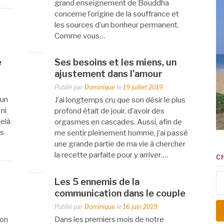
grand enseignement de Bouddha
concerne l’origine de la souffrance et
les sources d’un bonheur permanent.
Comme vous…
é
Ses besoins et les miens, un
ajustement dans l’amour
Publié par
Dominique
le
19 juillet 2019
’un
J’ai longtemps cru que son désir le plus
ni
profond était de jouir, d’avoir des
elà
orgasmes en cascades. Aussi, afin de
ns
me sentir pleinement homme, j’ai passé
une grande partie de ma vie à chercher
la recette parfaite pour y arriver….
C
Re
Les 5 ennemis de la
communication dans le couple
Publié par
Dominique
le
16 juin 2019
lon
Dans les premiers mois de notre