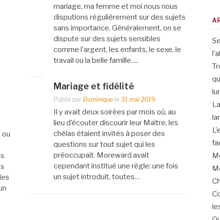
mariage, ma femme et moi nous nous
disputions régulièrement sur des sujets
A
sans importance. Généralement, on se
t
dispute sur des sujets sensibles
Se
comme l’argent, les enfants, le sexe, le
l’
travail ou la belle famille….
Tr
qu
Mariage et fidélité
lu
Publié par
Dominique
le
31 mai 2019
La
Il y avait deux soirées par mois où, au
la
lieu d’écouter discourir leur Maître, les
L’
chélas étaient invités à poser des
e ou
fa
questions sur tout sujet qui les
préoccupait. Moreward avait
Me
ns
cependant institué une règle: une fois
es
Me
un sujet introduit, toutes…
les
Ch
un
Co
le
Qu