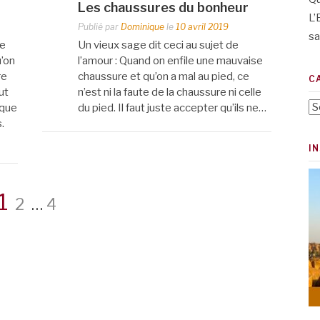
Les chaussures du bonheur
L’
Publié par
Dominique
le
10 avril 2019
sa
de
Un vieux sage dit ceci au sujet de
u’on
l’amour : Quand on enfile une mauvaise
re
chaussure et qu’on a mal au pied, ce
C
ut
n’est ni la faute de la chaussure ni celle
Ca
 que
du pied. Il faut juste accepter qu’ils ne…
.
I
Page
Page
Page
1
2
…
4
s