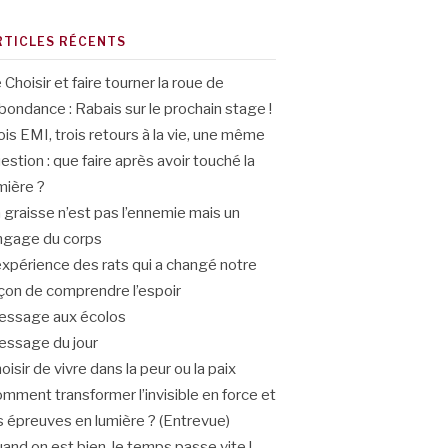
RTICLES RÉCENTS
 Choisir et faire tourner la roue de
abondance : Rabais sur le prochain stage !
ois EMI, trois retours à la vie, une même
estion : que faire après avoir touché la
mière ?
 graisse n’est pas l’ennemie mais un
ngage du corps
expérience des rats qui a changé notre
çon de comprendre l’espoir
ssage aux écolos
ssage du jour
oisir de vivre dans la peur ou la paix
mment transformer l’invisible en force et
s épreuves en lumière ? (Entrevue)
and on est bien, le temps passe vite !