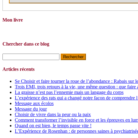
Mon livre
Chercher dans ce blog
Rechercher :
Articles récents
Se Choisir et faire tourner la roue de l’abondance : Rabais sur l
Trois EMI, trois retours à la vie, une même question : que faire 
La graisse n’est pas l’ennemie mais un langage du corps
L’expérience des rats qui a changé notre façon de comprendre l
Message aux écolos
Message du jour
Choisir de vivre dans la peur ou la paix
Comment transformer l’invisible en force et les épreuves en lum
Quand on est bien, le temps passe vite !
L’Expérience de Rosenhan : de personnes saines à psychiatrisé