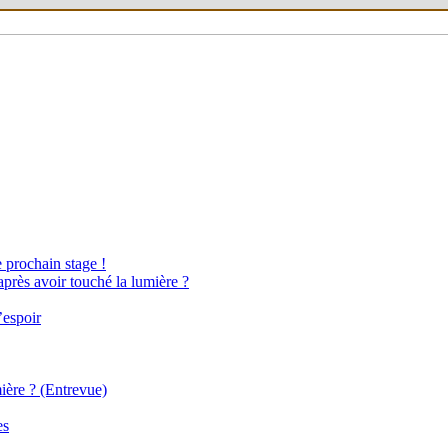
e prochain stage !
après avoir touché la lumière ?
’espoir
ière ? (Entrevue)
es