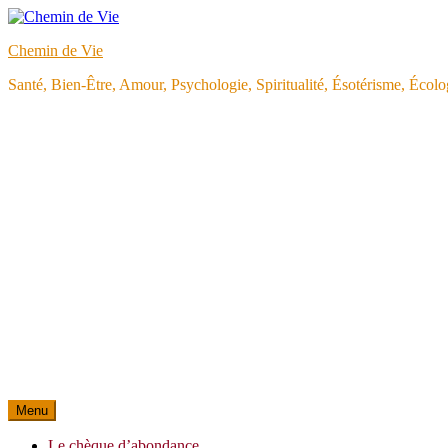
Aller
au
Chemin de Vie
contenu
Santé, Bien-Être, Amour, Psychologie, Spiritualité, Ésotérisme, Éco
Menu
Le chèque d’abondance