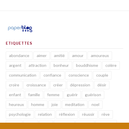
ETIQUETTES
abondance
aimer
amitié
amour
amoureux
argent
attraction
bonheur
bouddhisme
colère
communication
confiance
conscience
couple
croire
croissance
créer
dépression
désir
enfant
famille
femme
guérir
guérison
heureux
homme
joie
meditation
noel
psychologie
relation
réflexion
réussir
rêve
santé
sexe
soin
spirituel
succès
thérapie