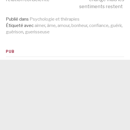
sentiments restent
la
Publié dans
Psychologie et thérapies
Étiqueté avec
aimer
,
âme
,
amour
,
bonheur
,
confiance
,
guérir
,
suite
guérison
,
guerisseuse
PUB