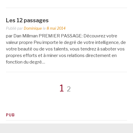
Les 12 passages
Publié par
Dominique
le
8 mai 2014
par Dan Millman PREMIER PASSAGE: Découvrez votre
valeur propre Peu importe le degré de votre intelligence, de
votre beauté ou de vos talents, vous tendrez à saboter vos
propres efforts et à miner vos relations directement en
fonction du degré…
Pagination
Page
Page
1
2
des
PUB
publications