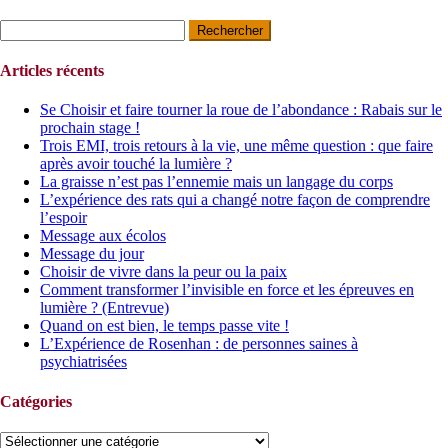
Rechercher :
Articles récents
Se Choisir et faire tourner la roue de l’abondance : Rabais sur le
prochain stage !
Trois EMI, trois retours à la vie, une même question : que faire
après avoir touché la lumière ?
La graisse n’est pas l’ennemie mais un langage du corps
L’expérience des rats qui a changé notre façon de comprendre
l’espoir
Message aux écolos
Message du jour
Choisir de vivre dans la peur ou la paix
Comment transformer l’invisible en force et les épreuves en
lumière ? (Entrevue)
Quand on est bien, le temps passe vite !
L’Expérience de Rosenhan : de personnes saines à
psychiatrisées
Catégories
Catégories