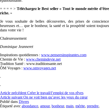
épanouissante.
= = = = >
Téléchargez le Best seller « Tout le monde mérite d’êtr
riche.
»
Je vous souhaite de belles découvertes, des prises de conscience
heureuses et… que le bonheur, la santé et la prospérité soient toujours
dans votre vie !
Chaleureusement
Dominique Jeanneret
Inspirations quotidiennes
:
www.penseesinspirantes.com
Chemin de Vie :
www.chemindevie.net
Tradition Santé : www.traditionsante.net
ÔM Voyages :
www.omvoyages.net
.
.
Lire
Article précédent
Créer le travail/l’emploi de vos rêves
Article suivant
On ne voit bien qu’avec les yeux du cœur
la
Publié dans
Divers
suite
Étiqueté avec
abondance
,
amour
,
bonheur
,
main
,
mérite
,
prendre
,