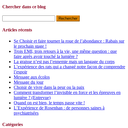
Chercher dans ce blog
Rechercher :
Articles récents
Se Choisir et faire tourner la roue de l’abondance : Rabais sur
le prochain stage !
Trois EMI, trois retours à la vie, une même question : que
faire après avoir touché la lumière ?
La graisse n’est pas l’ennemie mais un langage du corps
L’expérience des rats qui a changé notre façon de comprendre
l’espoir
Message aux écolos
Message du jour
Choisir de vivre dans la peur ou la paix
Comment transformer l’invisible en force et les épreuves en
lumière ? (Entrevue)
Quand on est bien, le temps passe vite !
L’Expérience de Rosenhan : de personnes saines à
psychiatrisées
Catégories