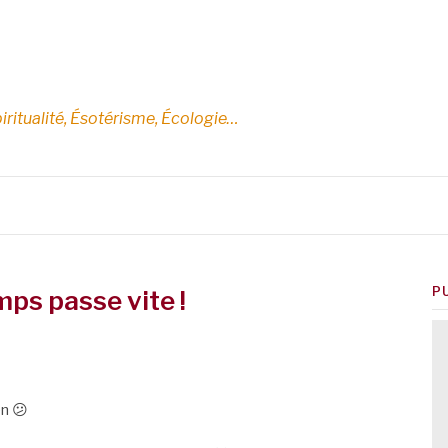
E
iritualité, Ésotérisme, Écologie…
P
mps passe vite !
en 😕