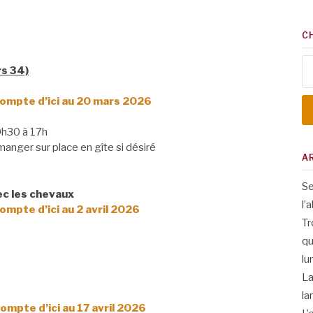
C
Re
rs 34)
compte d’ici au 20 mars 2026
h30 à 17h
manger sur place en gîte si désiré
A
Se
ec les chevaux
l’
ompte d’ici au 2 avril 2026
Tr
qu
lu
La
la
ompte d’ici au 17 avril 2026