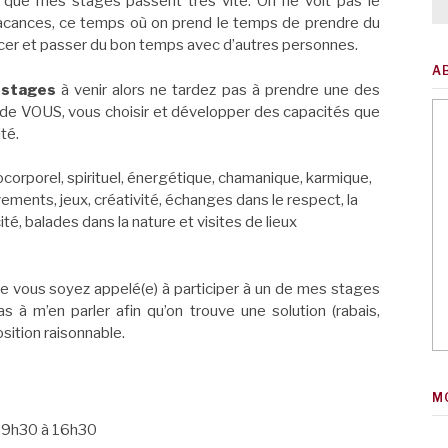
s que mes stages passent très vite. On ne voit pas le
cances, ce temps où on prend le temps de prendre du
rcer et passer du bon temps avec d’autres personnes.
A
 stages
à venir alors ne tardez pas à prendre une des
in de VOUS, vous choisir et développer des capacités que
té.
ocorporel, spirituel, énergétique, chamanique, karmique,
ements, jeux, créativité, échanges dans le respect, la
ité, balades dans la nature et visites de lieux
que vous soyez appelé(e) à participer à un de mes stages
as à m’en parler afin qu’on trouve une solution (rabais,
osition raisonnable.
M
 9h30 à 16h30