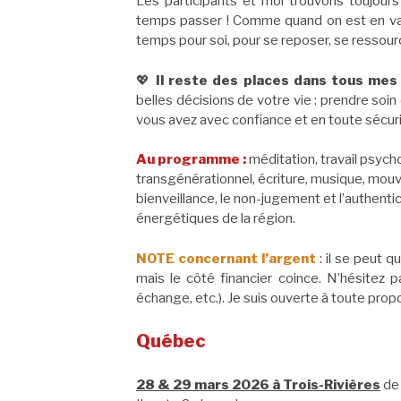
Les participants et moi trouvons toujour
temps passer ! Comme quand on est en va
temps pour soi, pour se reposer, se ressou
💖
Il reste des places dans tous mes
belles décisions de votre vie : prendre so
vous avez avec confiance et en toute sécuri
Au programme :
méditation, travail psych
transgénérationnel, écriture, musique, mouv
bienveillance, le non-jugement et l’authentic
énergétiques de la région.
NOTE concernant l’argent
: il se peut 
mais le côté financier coince. N’hésitez p
échange, etc.). Je suis ouverte à toute prop
Québec
28 & 29 mars 2026 à Trois-Rivières
de