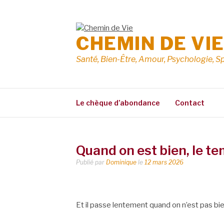
Aller
au
contenu
CHEMIN DE VI
Santé, Bien-Être, Amour, Psychologie, Sp
Le chèque d’abondance
Contact
Quand on est bien, le te
Publié par
Dominique
le
12 mars 2026
Et il passe lentement quand on n’est pas bi