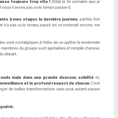
sse toujours trop vite !
(Déjà la 3e semaine que je
t nous n’avons pas vu le temps passer !).
pants à mes stages la dernière journée
, parfois fort
« On n’a pas vu le temps passé (et on resterait encore, me
tains sont nostalgiques à l’idée de se quitter le lendemain
les membres du groupe sont agréables et remplis d’amour.
 du départ.
onds mais dans une grande douceur, solidité
et,
 bienveillance et le profond respect de chacun
. C’est
ger de belles transformations sans pour autant passer
 guérir.