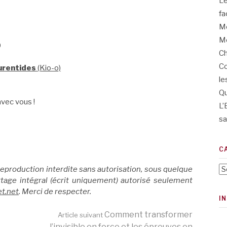
L’
fa
Me
Me
0
Ch
Co
aurentides
(Kio-o)
le
Qu
vec vous !
L’
sa
C
Ca
reproduction interdite sans autorisation, sous quelque
rtage intégral (écrit uniquement) autorisé seulement
t.net
. Merci de respecter.
I
Comment transformer
Article suivant
l’invisible en force et les épreuves en