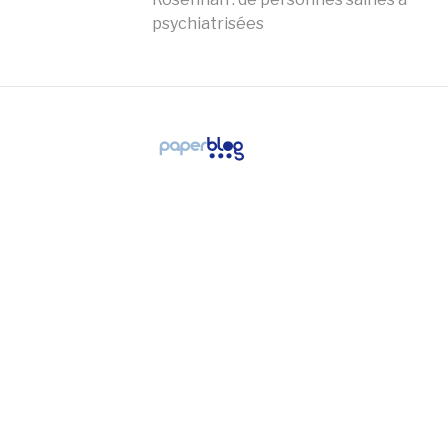
psychiatrisées
la
suite