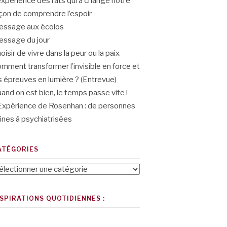
expérience des rats qui a changé notre
çon de comprendre l’espoir
ssage aux écolos
ssage du jour
oisir de vivre dans la peur ou la paix
mment transformer l’invisible en force et
s épreuves en lumière ? (Entrevue)
and on est bien, le temps passe vite !
Expérience de Rosenhan : de personnes
ines à psychiatrisées
ATÉGORIES
tégories
NSPIRATIONS QUOTIDIENNES :