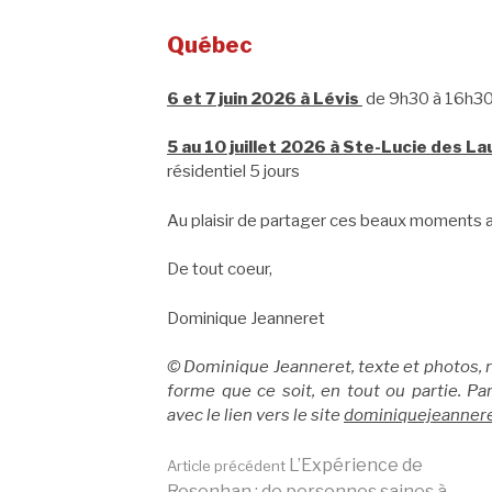
Québec
6 et 7 juin 2026 à Lévis
de 9h30 à 16h3
5 au 10 juillet 2026 à Ste-Lucie des L
résidentiel 5 jours
Au plaisir de partager ces beaux moments a
De tout coeur,
Dominique Jeanneret
© Dominique Jeanneret, texte et photos,
forme que ce soit, en tout ou partie. Pa
avec le lien vers le site
dominiquejeannere
Lire
L’Expérience de
Article précédent
Rosenhan : de personnes saines à