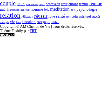
couple
femme
croire
dépression
désir
enfant
créer
famille
croissance
meditation
homme
psychologie
guérir
joie
guérison
heureux
noel
relation
réussir
santé
spirituel
rêve
soin
succès
réflexion
sexe
vie
émotion
énergie
équilibre
thérapie
âme
Copyright © AM Chemin de Vie | Tous droits réservés.
Thème Fashify par
FRT