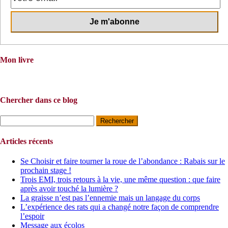
Mon livre
Chercher dans ce blog
Rechercher :
Articles récents
Se Choisir et faire tourner la roue de l’abondance : Rabais sur le
prochain stage !
Trois EMI, trois retours à la vie, une même question : que faire
après avoir touché la lumière ?
La graisse n’est pas l’ennemie mais un langage du corps
L’expérience des rats qui a changé notre façon de comprendre
l’espoir
Message aux écolos