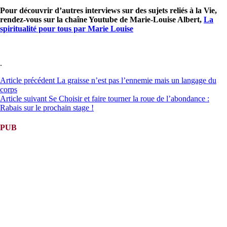
Pour découvrir d’autres interviews sur des sujets reliés à la Vie,
rendez-vous sur la chaîne Youtube de Marie-Louise Albert,
La
spiritualité pour tous par Marie Louise
.
Lire
Article précédent
La graisse n’est pas l’ennemie mais un langage du
corps
la
Article suivant
Se Choisir et faire tourner la roue de l’abondance :
suite
Rabais sur le prochain stage !
PUB