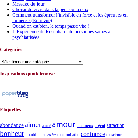
Message du jour
Choisir de vivre dans la peur ou la paix
Comment transformer l’invisible en force et les épreuves en
lumière ? (Entrevue)
Quand on est bien, le temps passe vite !
L’Expérience de Rosenhan : de personnes saines à
psychiatrisées
Catégories
Catégories
Inspirations quotidiennes :
Etiquettes
amour
aimer
abondance
attraction
argent
amoureux
amitié
bonheur
confiance
bouddhisme
communication
conscience
colère