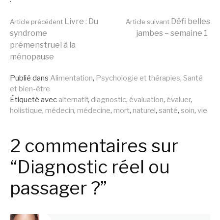
Lire
Livre : Du
Défi belles
Article précédent
Article suivant
syndrome
jambes – semaine 1
prémenstruel à la
la
ménopause
Publié dans
Alimentation
,
Psychologie et thérapies
,
Santé
suite
et bien-être
Étiqueté avec
alternatif
,
diagnostic
,
évaluation
,
évaluer
,
holistique
,
médecin
,
médecine
,
mort
,
naturel
,
santé
,
soin
,
vie
2 commentaires sur
“Diagnostic réel ou
passager ?”