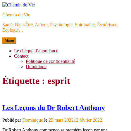
Aller
au
Chemin de Vie
contenu
Santé, Bien-Être, Amour, Psychologie, Spiritualité, Ésotérisme,
Écologie…
Menu
Le chèque d’abondance
Contact
Politique de confidentialité
Dominique
Étiquette :
esprit
Les Leçons du Dr Robert Anthony
Publié par
Dominique
le
25 mars 2022
12 février 2022
Dr Robert Anthony commence sa première leçon par une