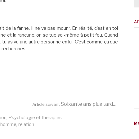
oi.
A
t de la farine. Il ne va pas mourir. En réalité, c’est en toi
aine et la rancune, on se tue soi-même à petit feu. Quand
, tu as vu une autre personne en lui. C’est comme ça que
tu recherches…
Soixante ans plus tard…
Article suivant
ion
,
Psychologie et thérapies
M
,
homme
,
relation