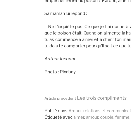
empêcher l’effet du poison ? Pardon, aide-m
Sa maman lui répond :
– Ne t’inquiète pas. Ce que je t’ai donné étai
que le poison était. Quand on alimente la h
tu as commencé à aimer et a chérir ton mari
tu dois te comporter pour qu’il soit ce que 
Auteur inconnu
Photo :
Pixabay
Lire
Les trois compliments
Article précédent
Publié dans
Amour, relations et communicat
la
Étiqueté avec
aimer
,
amour
,
couple
,
femme