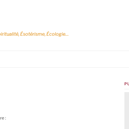
E
iritualité, Ésotérisme, Écologie…
P
re :