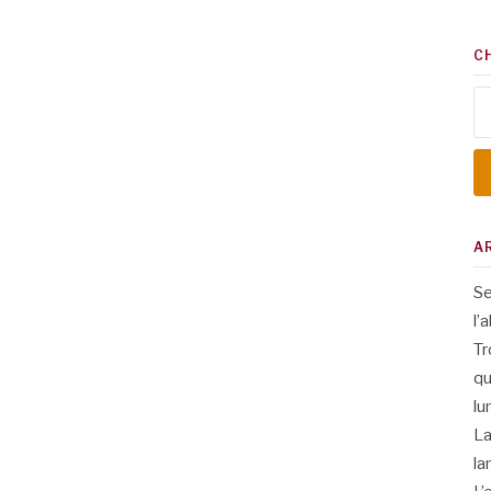
C
Re
A
Se
l’
Tr
qu
lu
La
la