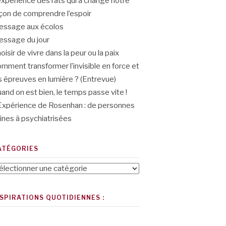
expérience des rats qui a changé notre
çon de comprendre l’espoir
ssage aux écolos
ssage du jour
oisir de vivre dans la peur ou la paix
mment transformer l’invisible en force et
s épreuves en lumière ? (Entrevue)
and on est bien, le temps passe vite !
Expérience de Rosenhan : de personnes
ines à psychiatrisées
ATÉGORIES
tégories
NSPIRATIONS QUOTIDIENNES :