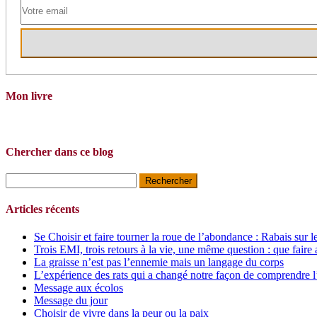
Mon livre
Chercher dans ce blog
Rechercher :
Articles récents
Se Choisir et faire tourner la roue de l’abondance : Rabais sur l
Trois EMI, trois retours à la vie, une même question : que faire 
La graisse n’est pas l’ennemie mais un langage du corps
L’expérience des rats qui a changé notre façon de comprendre l
Message aux écolos
Message du jour
Choisir de vivre dans la peur ou la paix