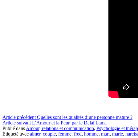
Lire
Article précédent
Quelles sont les qualités d’une personne mature ?
Article suivant
L’Amour et la Peur, par le Dalaï Lama
la
Publié dans
Amour, relations et communication
,
Psychologie et thérap
suite
Étiqueté avec
aimer
,
couple
,
femme
,
fred
,
homme
,
mari
,
marie
,
narcis