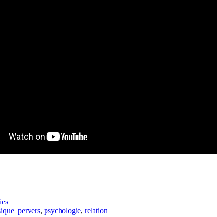
ies
sique
,
pervers
,
psychologie
,
relation