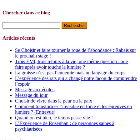
Chercher dans ce blog
Rechercher :
Articles récents
Se Choisir et faire tourner la roue de l’abondance : Rabais sur
le prochain stage !
Trois EMI, trois retours à la vie, une même question : que
faire après avoir touché la lumière ?
La graisse n’est pas l’ennemie mais un langage du corps
L’expérience des rats qui a changé notre façon de comprendre
l’espoir
Message aux écolos
Message du jour
Choisir de vivre dans la peur ou la paix
Comment transformer l’invisible en force et les épreuves en
lumière ? (Entrevue)
Quand on est bien, le temps passe vite !
L’Expérience de Rosenhan : de personnes saines à
psychiatrisées