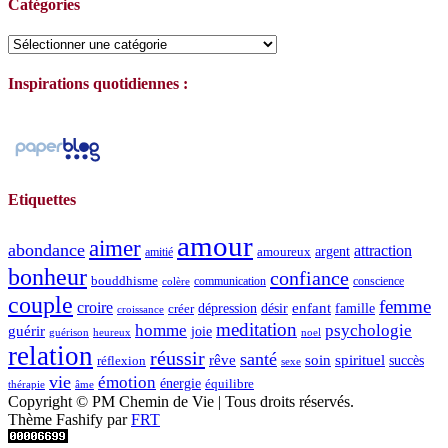
Catégories
Catégories
Inspirations quotidiennes :
Etiquettes
amour
aimer
abondance
attraction
argent
amoureux
amitié
bonheur
confiance
bouddhisme
communication
conscience
colère
couple
femme
croire
dépression
désir
enfant
créer
famille
croissance
meditation
homme
psychologie
guérir
joie
guérison
heureux
noel
relation
réussir
santé
spirituel
rêve
soin
succès
réflexion
sexe
vie
émotion
énergie
équilibre
thérapie
âme
Copyright © PM Chemin de Vie | Tous droits réservés.
Thème Fashify par
FRT