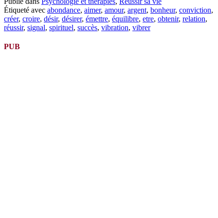
Publié dans
Psychologie et thérapies
,
Réussir sa vie
suite
Étiqueté avec
abondance
,
aimer
,
amour
,
argent
,
bonheur
,
conviction
,
créer
,
croire
,
désir
,
désirer
,
émettre
,
équilibre
,
etre
,
obtenir
,
relation
,
réussir
,
signal
,
spirituel
,
succès
,
vibration
,
vibrer
PUB