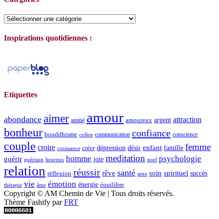
Catégories
Inspirations quotidiennes :
Etiquettes
amour
aimer
abondance
attraction
argent
amoureux
amitié
bonheur
confiance
bouddhisme
communication
conscience
colère
couple
femme
croire
dépression
désir
enfant
créer
famille
croissance
meditation
homme
psychologie
guérir
joie
guérison
heureux
noel
relation
réussir
santé
spirituel
rêve
soin
succès
réflexion
sexe
vie
émotion
énergie
équilibre
thérapie
âme
Copyright © AM Chemin de Vie | Tous droits réservés.
Thème Fashify par
FRT