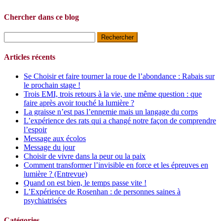
Chercher dans ce blog
Rechercher :
Articles récents
Se Choisir et faire tourner la roue de l’abondance : Rabais sur
le prochain stage !
Trois EMI, trois retours à la vie, une même question : que
faire après avoir touché la lumière ?
La graisse n’est pas l’ennemie mais un langage du corps
L’expérience des rats qui a changé notre façon de comprendre
l’espoir
Message aux écolos
Message du jour
Choisir de vivre dans la peur ou la paix
Comment transformer l’invisible en force et les épreuves en
lumière ? (Entrevue)
Quand on est bien, le temps passe vite !
L’Expérience de Rosenhan : de personnes saines à
psychiatrisées
Catégories