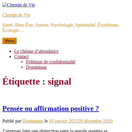
Aller
au
Chemin de Vie
contenu
Santé, Bien-Être, Amour, Psychologie, Spiritualité, Ésotérisme,
Écologie…
Menu
Le chèque d’abondance
Contact
Politique de confidentialité
Dominique
Étiquette :
signal
Pensée ou affirmation positive ?
Publié par
Dominique
le
10 janvier 2021
29 décembre 2020
J’aimerais faire une distinction entre la pensée positive et