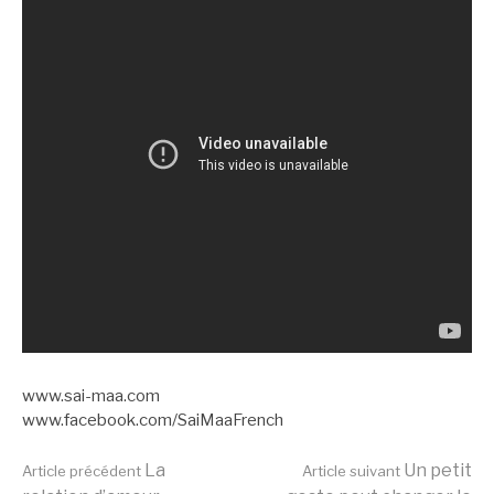
www.sai-maa.com
www.facebook.com/SaiMaaFrench
Lire
La
Un petit
Article précédent
Article suivant