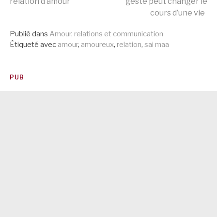
relation d’amour
geste peut changer le
cours d’une vie
la
Publié dans
Amour, relations et communication
Étiqueté avec
amour
,
amoureux
,
relation
,
sai maa
suite
PUB