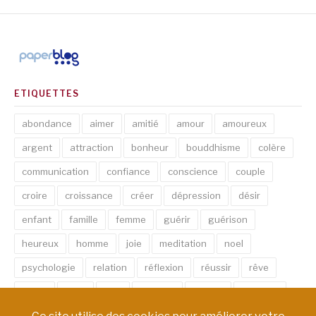
ETIQUETTES
abondance
aimer
amitié
amour
amoureux
argent
attraction
bonheur
bouddhisme
colère
communication
confiance
conscience
couple
croire
croissance
créer
dépression
désir
enfant
famille
femme
guérir
guérison
heureux
homme
joie
meditation
noel
psychologie
relation
réflexion
réussir
rêve
santé
sexe
soin
spirituel
succès
thérapie
vie
âme
émotion
énergie
équilibre