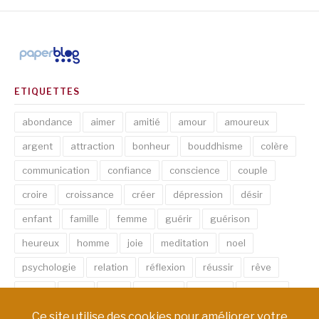
ETIQUETTES
abondance
aimer
amitié
amour
amoureux
argent
attraction
bonheur
bouddhisme
colère
communication
confiance
conscience
couple
croire
croissance
créer
dépression
désir
enfant
famille
femme
guérir
guérison
heureux
homme
joie
meditation
noel
psychologie
relation
réflexion
réussir
rêve
santé
sexe
soin
spirituel
succès
thérapie
vie
âme
émotion
énergie
équilibre