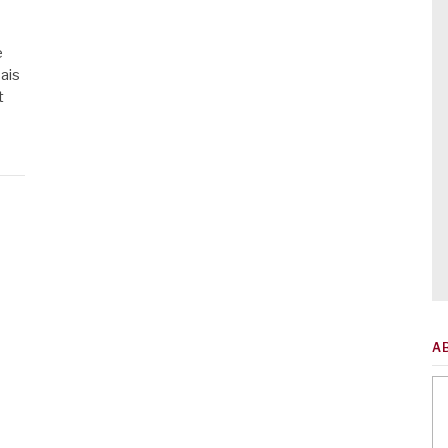
e
ais
t
A