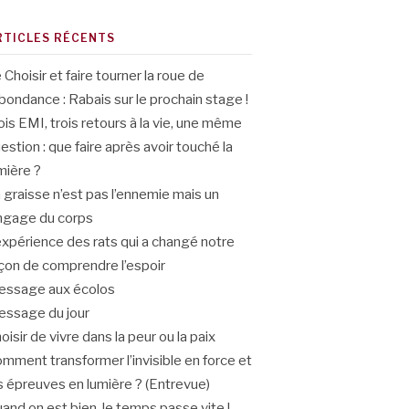
RTICLES RÉCENTS
 Choisir et faire tourner la roue de
abondance : Rabais sur le prochain stage !
ois EMI, trois retours à la vie, une même
estion : que faire après avoir touché la
mière ?
 graisse n’est pas l’ennemie mais un
ngage du corps
expérience des rats qui a changé notre
çon de comprendre l’espoir
ssage aux écolos
ssage du jour
oisir de vivre dans la peur ou la paix
mment transformer l’invisible en force et
s épreuves en lumière ? (Entrevue)
and on est bien, le temps passe vite !