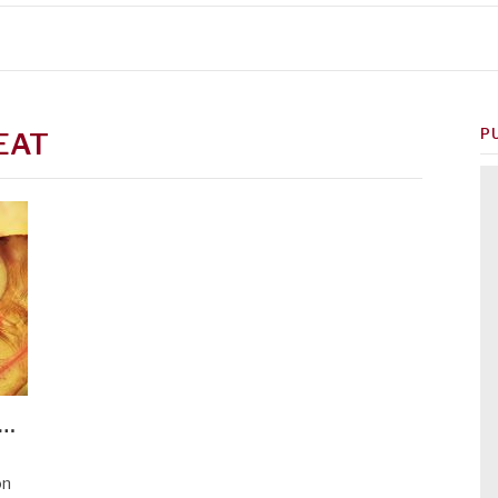
P
EAT
s…
on