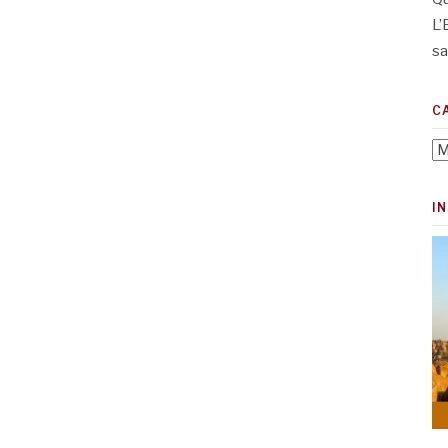
L’
sa
C
Ca
I