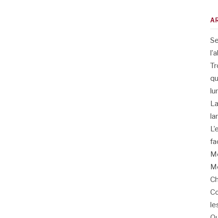
A
Se
l’
Tr
qu
lu
La
la
L’
fa
Me
Me
Ch
Co
le
Qu