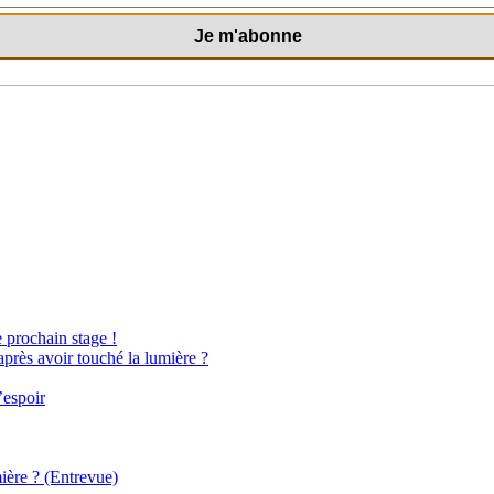
e prochain stage !
après avoir touché la lumière ?
’espoir
ière ? (Entrevue)