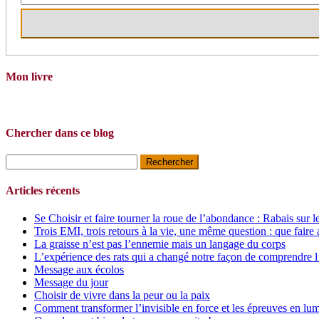
Mon livre
Chercher dans ce blog
Rechercher :
Articles récents
Se Choisir et faire tourner la roue de l’abondance : Rabais sur l
Trois EMI, trois retours à la vie, une même question : que faire 
La graisse n’est pas l’ennemie mais un langage du corps
L’expérience des rats qui a changé notre façon de comprendre l
Message aux écolos
Message du jour
Choisir de vivre dans la peur ou la paix
Comment transformer l’invisible en force et les épreuves en lum