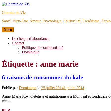
Aller
au
Chemin de Vie
contenu
Santé, Bien-Être, Amour, Psychologie, Spiritualité, Ésotérisme, Éco
Menu
Le chèque d’abondance
Contact
Politique de confidentialité
Dominique
Étiquette :
anne marie
6 raisons de consommer du kale
Publié par
Dominique
le
25 juillet 2014
1 juillet 2014
Anne-Marie Roy, diététiste et nutritionniste à Montréal et fondatrice 
web .
PUB