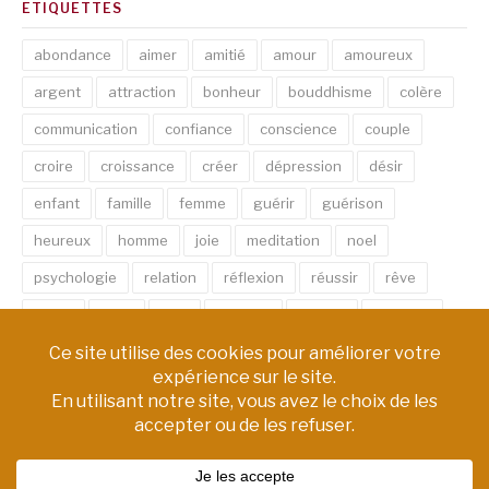
ETIQUETTES
abondance
aimer
amitié
amour
amoureux
argent
attraction
bonheur
bouddhisme
colère
communication
confiance
conscience
couple
croire
croissance
créer
dépression
désir
enfant
famille
femme
guérir
guérison
heureux
homme
joie
meditation
noel
psychologie
relation
réflexion
réussir
rêve
santé
sexe
soin
spirituel
succès
thérapie
vie
âme
émotion
énergie
équilibre
Copyright © AM Chemin de Vie | Tous droits réservés.
Thème Fashify par
FRT