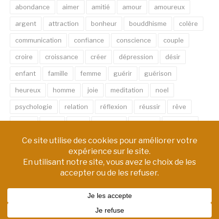
abondance
aimer
amitié
amour
amoureux
argent
attraction
bonheur
bouddhisme
colère
communication
confiance
conscience
couple
croire
croissance
créer
dépression
désir
enfant
famille
femme
guérir
guérison
heureux
homme
joie
meditation
noel
psychologie
relation
réflexion
réussir
rêve
santé
sexe
soin
spirituel
succès
thérapie
vie
âme
émotion
énergie
équilibre
Copyright © AM Chemin de Vie | Tous droits réservés.
Thème Fashify par
FRT