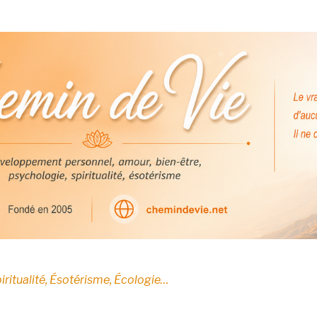
E
iritualité, Ésotérisme, Écologie…