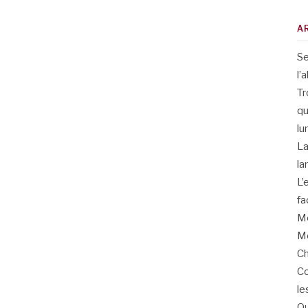
A
Se
l’
Tr
qu
lu
La
la
L’
fa
Me
Me
Ch
Co
le
Qu