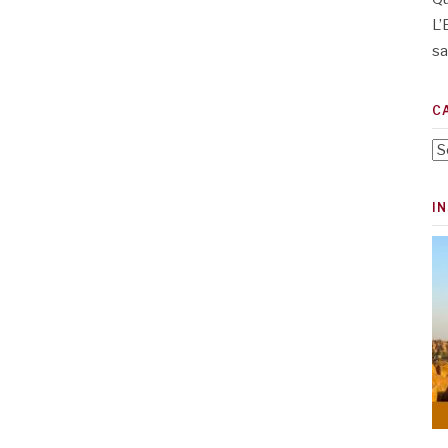
L’
sa
C
Ca
I