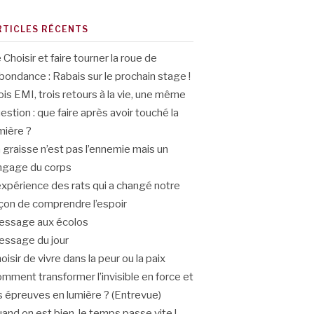
RTICLES RÉCENTS
 Choisir et faire tourner la roue de
abondance : Rabais sur le prochain stage !
ois EMI, trois retours à la vie, une même
estion : que faire après avoir touché la
mière ?
 graisse n’est pas l’ennemie mais un
ngage du corps
expérience des rats qui a changé notre
çon de comprendre l’espoir
ssage aux écolos
ssage du jour
oisir de vivre dans la peur ou la paix
mment transformer l’invisible en force et
s épreuves en lumière ? (Entrevue)
and on est bien, le temps passe vite !